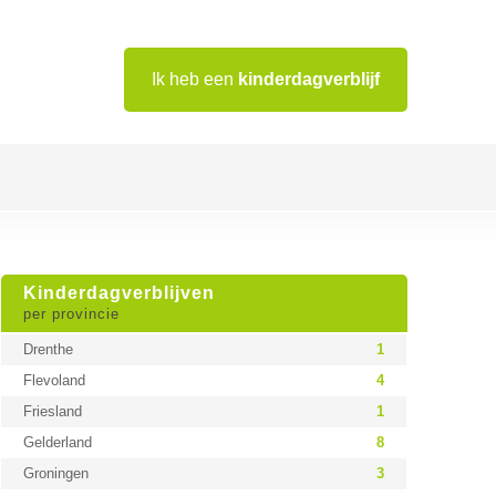
Ik heb een
kinderdagverblijf
Kinderdagverblijven
per provincie
Drenthe
1
Flevoland
4
Friesland
1
Gelderland
8
Groningen
3