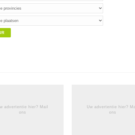
UR
w advertentie hier? Mail
Uw advertentie hier? Ma
ons
ons