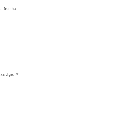
e Drenthe.
waardige,
▼