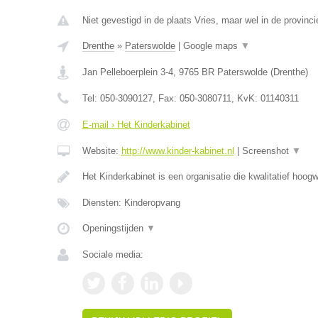
Niet gevestigd in de plaats Vries, maar wel in de provinci
Drenthe
»
Paterswolde
|
Google maps
▼
Jan Pelleboerplein 3-4
,
9765 BR
Paterswolde
(
Drenthe
)
Tel:
050-3090127
, Fax:
050-3080711
, KvK:
01140311
E-mail › Het Kinderkabinet
Website:
http://www.kinder-kabinet.nl
|
Screenshot
▼
Het Kinderkabinet is een organisatie die kwalitatief hoog
Diensten: Kinderopvang
Openingstijden
▼
Sociale media: