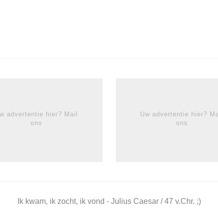
w advertentie hier? Mail
Uw advertentie hier? Ma
ons
ons
Ik kwam, ik zocht, ik vond - Julius Caesar / 47 v.Chr. ;)