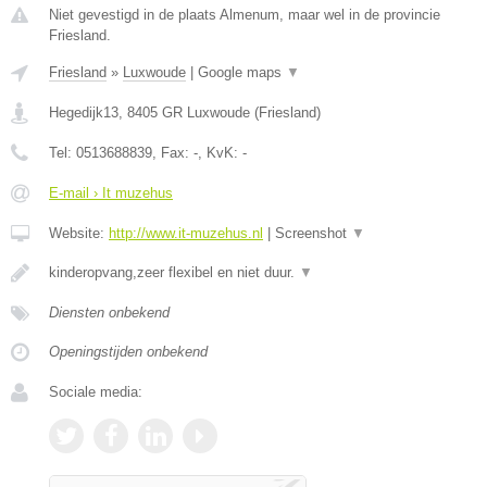
Niet gevestigd in de plaats Almenum, maar wel in de provincie
Friesland.
Friesland
»
Luxwoude
|
Google maps
▼
Hegedijk13
,
8405 GR
Luxwoude
(
Friesland
)
Tel:
0513688839
, Fax:
-
, KvK:
-
E-mail › It muzehus
Website:
http://www.it-muzehus.nl
|
Screenshot
▼
kinderopvang,zeer flexibel en niet duur.
▼
Diensten onbekend
Openingstijden onbekend
Sociale media: