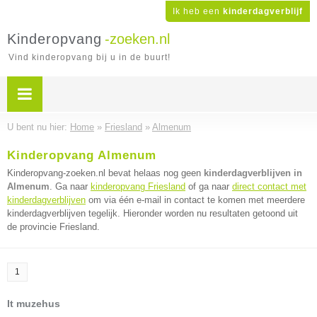
Ik heb een
kinderdagverblijf
Kinderopvang
-zoeken.nl
Vind kinderopvang bij u in de buurt!
U bent nu hier:
Home
»
Friesland
»
Almenum
Kinderopvang Almenum
Kinderopvang-zoeken.nl bevat helaas nog geen
kinderdagverblijven in
Almenum
. Ga naar
kinderopvang Friesland
of ga naar
direct contact met
kinderdagverblijven
om via één e-mail in contact te komen met meerdere
kinderdagverblijven tegelijk. Hieronder worden nu resultaten getoond uit
de provincie Friesland.
1
It muzehus