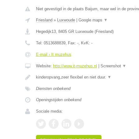
Niet gevestigd in de plaats Baijum, maar wel in de provinc
Friesland
»
Luxwoude
|
Google maps
▼
Hegedijk13
,
8405 GR
Luxwoude
(
Friesland
)
Tel:
0513688839
, Fax:
-
, KvK:
-
E-mail › It muzehus
Website:
http://www.it-muzehus.nl
|
Screenshot
▼
kinderopvang,zeer flexibel en niet duur.
▼
Diensten onbekend
Openingstijden onbekend
Sociale media: