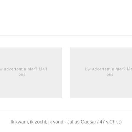
w advertentie hier? Mail
Uw advertentie hier? Ma
ons
ons
Ik kwam, ik zocht, ik vond - Julius Caesar / 47 v.Chr. ;)