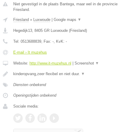
Niet gevestigd in de plaats Bantega, maar wel in de provincie
Friesland.
Friesland
»
Luxwoude
|
Google maps
▼
Hegedijk13
,
8405 GR
Luxwoude
(
Friesland
)
Tel:
0513688839
, Fax:
-
, KvK:
-
E-mail › It muzehus
Website:
http://www.it-muzehus.nl
|
Screenshot
▼
kinderopvang,zeer flexibel en niet duur.
▼
Diensten onbekend
Openingstijden onbekend
Sociale media: