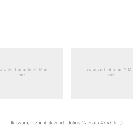
w advertentie hier? Mail
Uw advertentie hier? Ma
ons
ons
Ik kwam, ik zocht, ik vond - Julius Caesar / 47 v.Chr. ;)