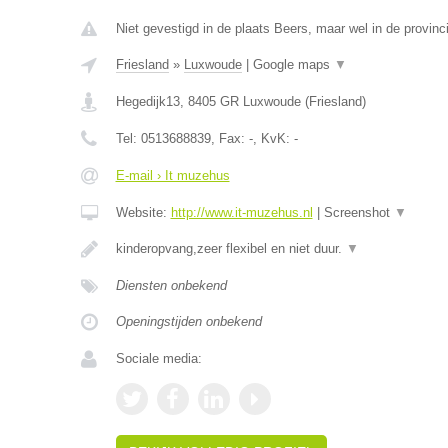
Niet gevestigd in de plaats Beers, maar wel in de provinci
Friesland
»
Luxwoude
|
Google maps
▼
Hegedijk13
,
8405 GR
Luxwoude
(
Friesland
)
Tel:
0513688839
, Fax:
-
, KvK:
-
E-mail › It muzehus
Website:
http://www.it-muzehus.nl
|
Screenshot
▼
kinderopvang,zeer flexibel en niet duur.
▼
Diensten onbekend
Openingstijden onbekend
Sociale media: