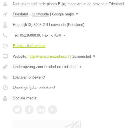
Niet gevestigd in de plaats Blija, maar wel in de provincie Friesland.
Friesland
»
Luxwoude
|
Google maps
▼
Hegedijk13
,
8405 GR
Luxwoude
(
Friesland
)
Tel:
0513688839
, Fax:
-
, KvK:
-
E-mail › It muzehus
Website:
http://www.it-muzehus.nl
|
Screenshot
▼
kinderopvang,zeer flexibel en niet duur.
▼
Diensten onbekend
Openingstijden onbekend
Sociale media: