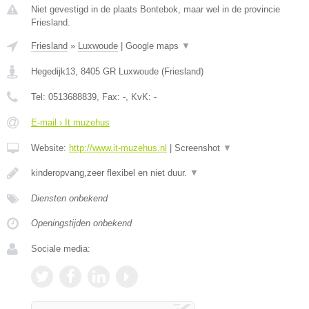
Niet gevestigd in de plaats Bontebok, maar wel in de provincie
Friesland.
Friesland
»
Luxwoude
|
Google maps
▼
Hegedijk13
,
8405 GR
Luxwoude
(
Friesland
)
Tel:
0513688839
, Fax:
-
, KvK:
-
E-mail › It muzehus
Website:
http://www.it-muzehus.nl
|
Screenshot
▼
kinderopvang,zeer flexibel en niet duur.
▼
Diensten onbekend
Openingstijden onbekend
Sociale media: