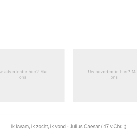
w advertentie hier? Mail
Uw advertentie hier? Ma
ons
ons
Ik kwam, ik zocht, ik vond - Julius Caesar / 47 v.Chr. ;)