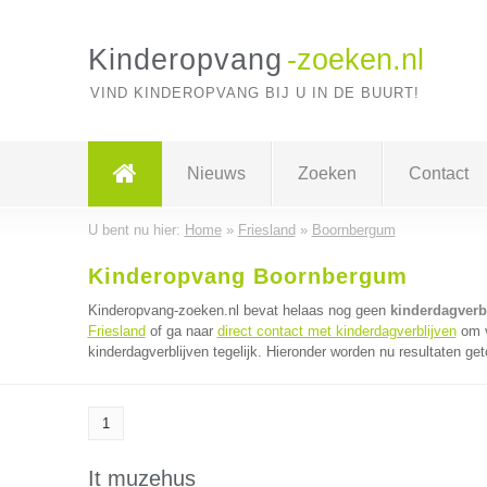
Kinderopvang
-zoeken.nl
VIND KINDEROPVANG BIJ U IN DE BUURT!
Nieuws
Zoeken
Contact
U bent nu hier:
Home
»
Friesland
»
Boornbergum
Kinderopvang Boornbergum
Kinderopvang-zoeken.nl bevat helaas nog geen
kinderdagverb
Friesland
of ga naar
direct contact met kinderdagverblijven
om v
kinderdagverblijven tegelijk. Hieronder worden nu resultaten get
1
It muzehus