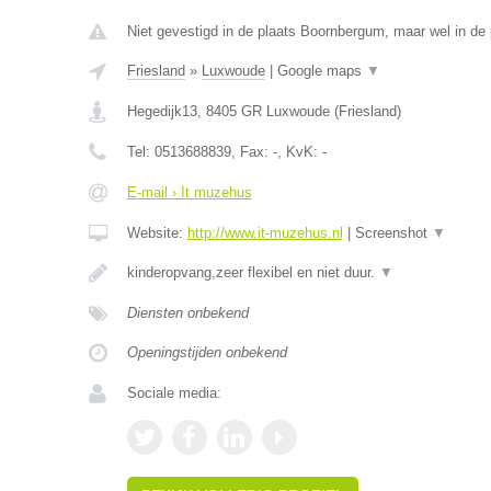
Niet gevestigd in de plaats Boornbergum, maar wel in de 
Friesland
»
Luxwoude
|
Google maps
▼
Hegedijk13
,
8405 GR
Luxwoude
(
Friesland
)
Tel:
0513688839
, Fax:
-
, KvK:
-
E-mail › It muzehus
Website:
http://www.it-muzehus.nl
|
Screenshot
▼
kinderopvang,zeer flexibel en niet duur.
▼
Diensten onbekend
Openingstijden onbekend
Sociale media: