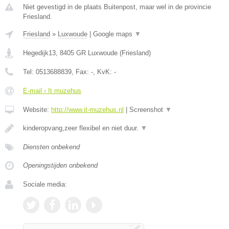
Niet gevestigd in de plaats Buitenpost, maar wel in de provincie
Friesland.
Friesland
»
Luxwoude
|
Google maps
▼
Hegedijk13
,
8405 GR
Luxwoude
(
Friesland
)
Tel:
0513688839
, Fax:
-
, KvK:
-
E-mail › It muzehus
Website:
http://www.it-muzehus.nl
|
Screenshot
▼
kinderopvang,zeer flexibel en niet duur.
▼
Diensten onbekend
Openingstijden onbekend
Sociale media: