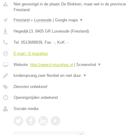
Niet gevestigd in de plaats De Blokken, maar wel in de provincie
Friesland.
Friesland
»
Luxwoude
|
Google maps
▼
Hegedijk13
,
8405 GR
Luxwoude
(
Friesland
)
Tel:
0513688839
, Fax:
-
, KvK:
-
E-mail › It muzehus
Website:
http://www.it-muzehus.nl
|
Screenshot
▼
kinderopvang,zeer flexibel en niet duur.
▼
Diensten onbekend
Openingstijden onbekend
Sociale media: