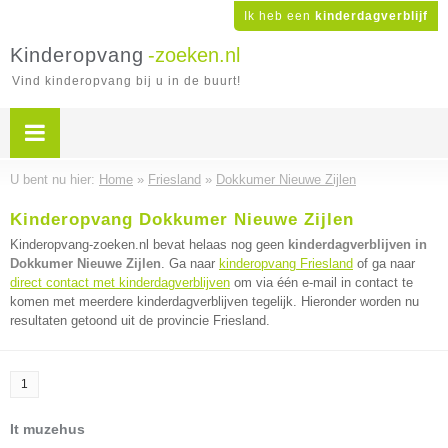
Ik heb een
kinderdagverblijf
Kinderopvang
-zoeken.nl
Vind kinderopvang bij u in de buurt!
U bent nu hier:
Home
»
Friesland
»
Dokkumer Nieuwe Zijlen
Kinderopvang Dokkumer Nieuwe Zijlen
Kinderopvang-zoeken.nl bevat helaas nog geen
kinderdagverblijven in
Dokkumer Nieuwe Zijlen
. Ga naar
kinderopvang Friesland
of ga naar
direct contact met kinderdagverblijven
om via één e-mail in contact te
komen met meerdere kinderdagverblijven tegelijk. Hieronder worden nu
resultaten getoond uit de provincie Friesland.
1
It muzehus