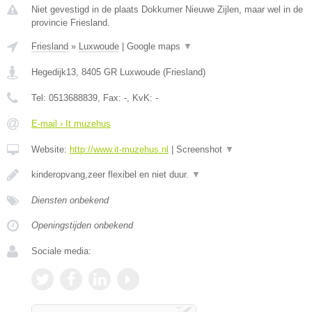
Niet gevestigd in de plaats Dokkumer Nieuwe Zijlen, maar wel in de
provincie Friesland.
Friesland
»
Luxwoude
|
Google maps
▼
Hegedijk13
,
8405 GR
Luxwoude
(
Friesland
)
Tel:
0513688839
, Fax:
-
, KvK:
-
E-mail › It muzehus
Website:
http://www.it-muzehus.nl
|
Screenshot
▼
kinderopvang,zeer flexibel en niet duur.
▼
Diensten onbekend
Openingstijden onbekend
Sociale media: