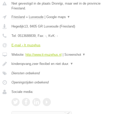
Niet gevestigd in de plaats Dronrijp, maar wel in de provincie
Friesland.
Friesland
»
Luxwoude
|
Google maps
▼
Hegedijk13
,
8405 GR
Luxwoude
(
Friesland
)
Tel:
0513688839
, Fax:
-
, KvK:
-
E-mail › It muzehus
Website:
http://www.it-muzehus.nl
|
Screenshot
▼
kinderopvang,zeer flexibel en niet duur.
▼
Diensten onbekend
Openingstijden onbekend
Sociale media: