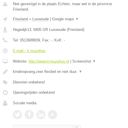
Niet gevestigd in de plaats Echten, maar wel in de provincie
Friesland.
Friesland
»
Luxwoude
|
Google maps
▼
Hegedijk13
,
8405 GR
Luxwoude
(
Friesland
)
Tel:
0513688839
, Fax:
-
, KvK:
-
E-mail › It muzehus
Website:
http://www.it-muzehus.nl
|
Screenshot
▼
kinderopvang,zeer flexibel en niet duur.
▼
Diensten onbekend
Openingstijden onbekend
Sociale media: