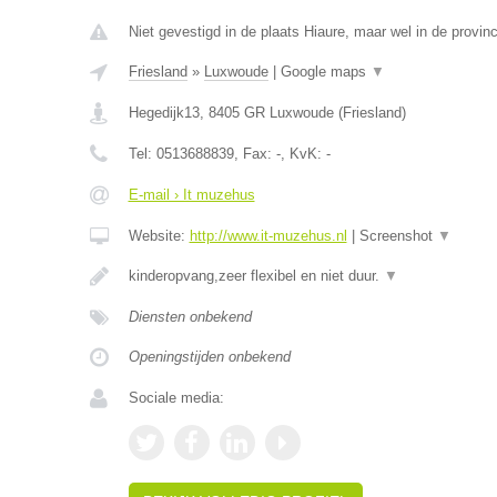
Niet gevestigd in de plaats Hiaure, maar wel in de provinc
Friesland
»
Luxwoude
|
Google maps
▼
Hegedijk13
,
8405 GR
Luxwoude
(
Friesland
)
Tel:
0513688839
, Fax:
-
, KvK:
-
E-mail › It muzehus
Website:
http://www.it-muzehus.nl
|
Screenshot
▼
kinderopvang,zeer flexibel en niet duur.
▼
Diensten onbekend
Openingstijden onbekend
Sociale media: