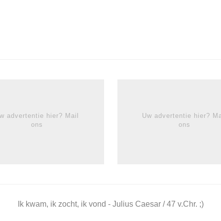
w advertentie hier? Mail
Uw advertentie hier? Ma
ons
ons
Ik kwam, ik zocht, ik vond - Julius Caesar / 47 v.Chr. ;)