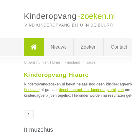
Kinderopvang
-zoeken.nl
VIND KINDEROPVANG BIJ U IN DE BUURT!
Nieuws
Zoeken
Contact
U bent nu hier:
Home
»
Friesland
»
Hiaure
Kinderopvang Hiaure
Kinderopvang-zoeken.nl bevat helaas nog geen
kinderdagverbl
Friesland
of ga naar
direct contact met kinderdagverblijven
om v
kinderdagverblijven tegelijk. Hieronder worden nu resultaten get
1
It muzehus