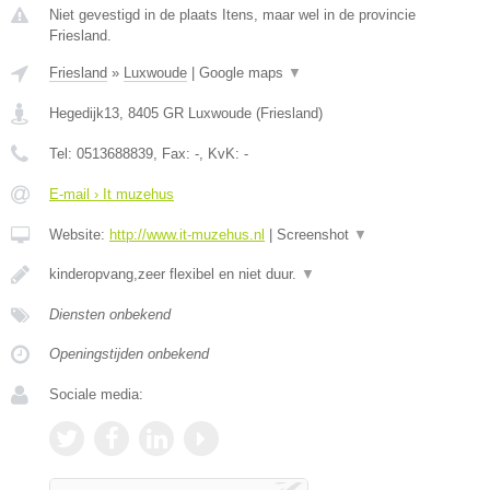
Niet gevestigd in de plaats Itens, maar wel in de provincie
Friesland.
Friesland
»
Luxwoude
|
Google maps
▼
Hegedijk13
,
8405 GR
Luxwoude
(
Friesland
)
Tel:
0513688839
, Fax:
-
, KvK:
-
E-mail › It muzehus
Website:
http://www.it-muzehus.nl
|
Screenshot
▼
kinderopvang,zeer flexibel en niet duur.
▼
Diensten onbekend
Openingstijden onbekend
Sociale media: