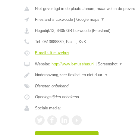
Niet gevestigd in de plaats Janum, maar wel in de provinc
Friesland
»
Luxwoude
|
Google maps
▼
Hegedijk13
,
8405 GR
Luxwoude
(
Friesland
)
Tel:
0513688839
, Fax:
-
, KvK:
-
E-mail › It muzehus
Website:
http://www.it-muzehus.nl
|
Screenshot
▼
kinderopvang,zeer flexibel en niet duur.
▼
Diensten onbekend
Openingstijden onbekend
Sociale media: