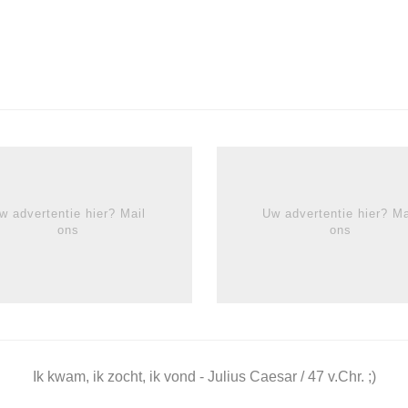
w advertentie hier? Mail
Uw advertentie hier? Ma
ons
ons
Ik kwam, ik zocht, ik vond - Julius Caesar / 47 v.Chr. ;)