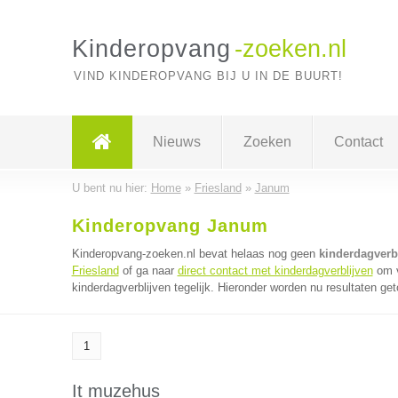
Kinderopvang
-zoeken.nl
VIND KINDEROPVANG BIJ U IN DE BUURT!
Nieuws
Zoeken
Contact
U bent nu hier:
Home
»
Friesland
»
Janum
Kinderopvang Janum
Kinderopvang-zoeken.nl bevat helaas nog geen
kinderdagverb
Friesland
of ga naar
direct contact met kinderdagverblijven
om v
kinderdagverblijven tegelijk. Hieronder worden nu resultaten get
1
It muzehus