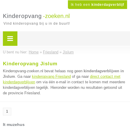
Ik heb een
kinderdagverblijf
Kinderopvang
-zoeken.nl
Vind kinderopvang bij u in de buurt!
U bent nu hier:
Home
»
Friesland
»
Jislum
Kinderopvang Jislum
Kinderopvang-zoeken.nl bevat helaas nog geen
kinderdagverblijven in
Jislum
. Ga naar
kinderopvang Friesland
of ga naar
direct contact met
kinderdagverblijven
om via één e-mail in contact te komen met meerdere
kinderdagverblijven tegelijk. Hieronder worden nu resultaten getoond uit
de provincie Friesland.
1
It muzehus