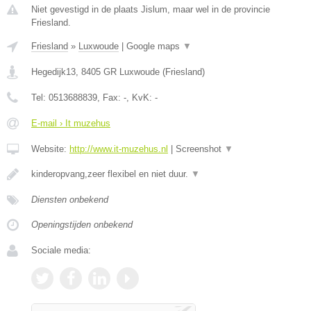
Niet gevestigd in de plaats Jislum, maar wel in de provincie
Friesland.
Friesland
»
Luxwoude
|
Google maps
▼
Hegedijk13
,
8405 GR
Luxwoude
(
Friesland
)
Tel:
0513688839
, Fax:
-
, KvK:
-
E-mail › It muzehus
Website:
http://www.it-muzehus.nl
|
Screenshot
▼
kinderopvang,zeer flexibel en niet duur.
▼
Diensten onbekend
Openingstijden onbekend
Sociale media: