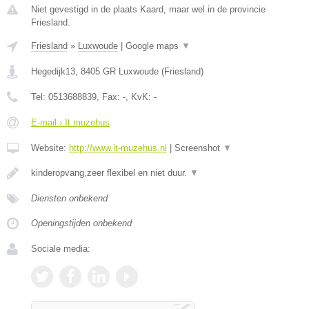
Niet gevestigd in de plaats Kaard, maar wel in de provincie
Friesland.
Friesland
»
Luxwoude
|
Google maps
▼
Hegedijk13
,
8405 GR
Luxwoude
(
Friesland
)
Tel:
0513688839
, Fax:
-
, KvK:
-
E-mail › It muzehus
Website:
http://www.it-muzehus.nl
|
Screenshot
▼
kinderopvang,zeer flexibel en niet duur.
▼
Diensten onbekend
Openingstijden onbekend
Sociale media: