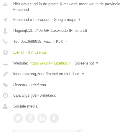
Niet gevestigd in de plaats Kimswerd, maar wel in de provincie
Friesland.
Friesland
»
Luxwoude
|
Google maps
▼
Hegedijk13
,
8405 GR
Luxwoude
(
Friesland
)
Tel:
0513688839
, Fax:
-
, KvK:
-
E-mail › It muzehus
Website:
http://www.it-muzehus.nl
|
Screenshot
▼
kinderopvang,zeer flexibel en niet duur.
▼
Diensten onbekend
Openingstijden onbekend
Sociale media: