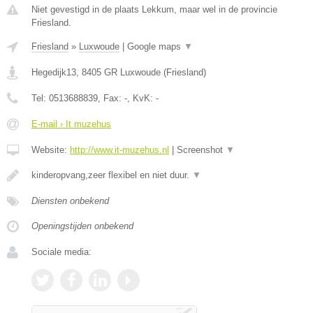
Niet gevestigd in de plaats Lekkum, maar wel in de provincie
Friesland.
Friesland
»
Luxwoude
|
Google maps
▼
Hegedijk13
,
8405 GR
Luxwoude
(
Friesland
)
Tel:
0513688839
, Fax:
-
, KvK:
-
E-mail › It muzehus
Website:
http://www.it-muzehus.nl
|
Screenshot
▼
kinderopvang,zeer flexibel en niet duur.
▼
Diensten onbekend
Openingstijden onbekend
Sociale media: