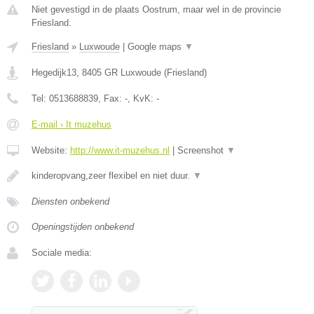
Niet gevestigd in de plaats Oostrum, maar wel in de provincie
Friesland.
Friesland
»
Luxwoude
|
Google maps
▼
Hegedijk13
,
8405 GR
Luxwoude
(
Friesland
)
Tel:
0513688839
, Fax:
-
, KvK:
-
E-mail › It muzehus
Website:
http://www.it-muzehus.nl
|
Screenshot
▼
kinderopvang,zeer flexibel en niet duur.
▼
Diensten onbekend
Openingstijden onbekend
Sociale media: