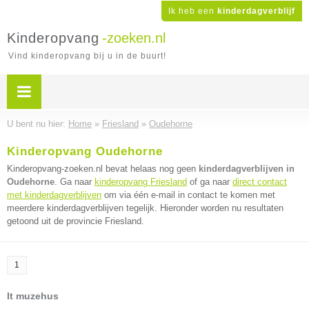
Ik heb een
kinderdagverblijf
Kinderopvang
-zoeken.nl
Vind kinderopvang bij u in de buurt!
U bent nu hier:
Home
»
Friesland
»
Oudehorne
Kinderopvang Oudehorne
Kinderopvang-zoeken.nl bevat helaas nog geen
kinderdagverblijven in
Oudehorne
. Ga naar
kinderopvang Friesland
of ga naar
direct contact
met kinderdagverblijven
om via één e-mail in contact te komen met
meerdere kinderdagverblijven tegelijk. Hieronder worden nu resultaten
getoond uit de provincie Friesland.
1
It muzehus