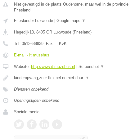
Niet gevestigd in de plaats Oudehorne, maar wel in de provincie
Friesland.
Friesland
»
Luxwoude
|
Google maps
▼
Hegedijk13
,
8405 GR
Luxwoude
(
Friesland
)
Tel:
0513688839
, Fax:
-
, KvK:
-
E-mail › It muzehus
Website:
http://www.it-muzehus.nl
|
Screenshot
▼
kinderopvang,zeer flexibel en niet duur.
▼
Diensten onbekend
Openingstijden onbekend
Sociale media: