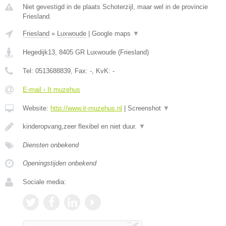
Niet gevestigd in de plaats Schoterzijl, maar wel in de provincie
Friesland.
Friesland
»
Luxwoude
|
Google maps
▼
Hegedijk13
,
8405 GR
Luxwoude
(
Friesland
)
Tel:
0513688839
, Fax:
-
, KvK:
-
E-mail › It muzehus
Website:
http://www.it-muzehus.nl
|
Screenshot
▼
kinderopvang,zeer flexibel en niet duur.
▼
Diensten onbekend
Openingstijden onbekend
Sociale media: