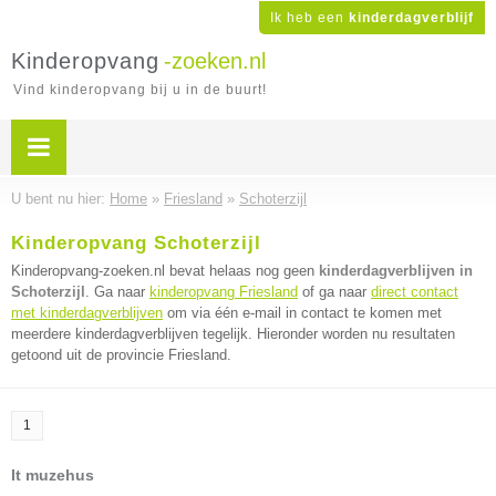
Ik heb een
kinderdagverblijf
Kinderopvang
-zoeken.nl
Vind kinderopvang bij u in de buurt!
U bent nu hier:
Home
»
Friesland
»
Schoterzijl
Kinderopvang Schoterzijl
Kinderopvang-zoeken.nl bevat helaas nog geen
kinderdagverblijven in
Schoterzijl
. Ga naar
kinderopvang Friesland
of ga naar
direct contact
met kinderdagverblijven
om via één e-mail in contact te komen met
meerdere kinderdagverblijven tegelijk. Hieronder worden nu resultaten
getoond uit de provincie Friesland.
1
It muzehus