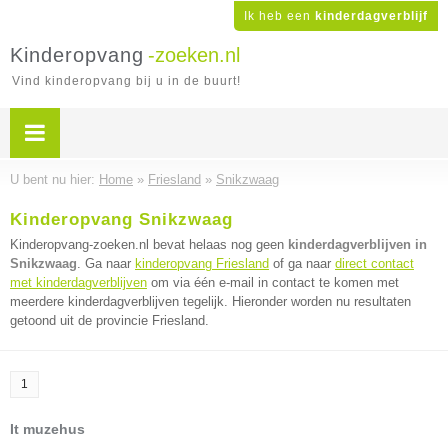
Ik heb een
kinderdagverblijf
Kinderopvang
-zoeken.nl
Vind kinderopvang bij u in de buurt!
U bent nu hier:
Home
»
Friesland
»
Snikzwaag
Kinderopvang Snikzwaag
Kinderopvang-zoeken.nl bevat helaas nog geen
kinderdagverblijven in
Snikzwaag
. Ga naar
kinderopvang Friesland
of ga naar
direct contact
met kinderdagverblijven
om via één e-mail in contact te komen met
meerdere kinderdagverblijven tegelijk. Hieronder worden nu resultaten
getoond uit de provincie Friesland.
1
It muzehus