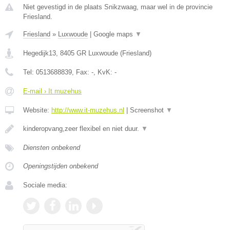
Niet gevestigd in de plaats Snikzwaag, maar wel in de provincie
Friesland.
Friesland
»
Luxwoude
|
Google maps
▼
Hegedijk13
,
8405 GR
Luxwoude
(
Friesland
)
Tel:
0513688839
, Fax:
-
, KvK:
-
E-mail › It muzehus
Website:
http://www.it-muzehus.nl
|
Screenshot
▼
kinderopvang,zeer flexibel en niet duur.
▼
Diensten onbekend
Openingstijden onbekend
Sociale media: