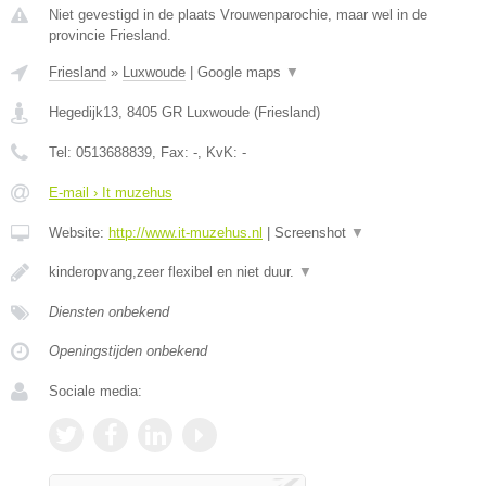
Niet gevestigd in de plaats Vrouwenparochie, maar wel in de
provincie Friesland.
Friesland
»
Luxwoude
|
Google maps
▼
Hegedijk13
,
8405 GR
Luxwoude
(
Friesland
)
Tel:
0513688839
, Fax:
-
, KvK:
-
E-mail › It muzehus
Website:
http://www.it-muzehus.nl
|
Screenshot
▼
kinderopvang,zeer flexibel en niet duur.
▼
Diensten onbekend
Openingstijden onbekend
Sociale media: