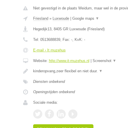
Niet gevestigd in de plaats Weidum, maar wel in de provin
Friesland
»
Luxwoude
|
Google maps
▼
Hegedijk13
,
8405 GR
Luxwoude
(
Friesland
)
Tel:
0513688839
, Fax:
-
, KvK:
-
E-mail › It muzehus
Website:
http://www.it-muzehus.nl
|
Screenshot
▼
kinderopvang,zeer flexibel en niet duur.
▼
Diensten onbekend
Openingstijden onbekend
Sociale media: