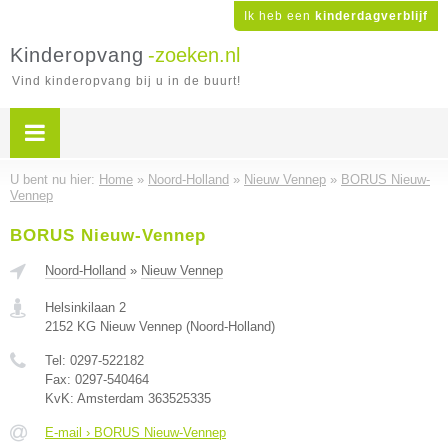
Ik heb een
kinderdagverblijf
Kinderopvang
-zoeken.nl
Vind kinderopvang bij u in de buurt!
U bent nu hier:
Home
»
Noord-Holland
»
Nieuw Vennep
»
BORUS Nieuw-
Vennep
BORUS Nieuw-Vennep
Noord-Holland
»
Nieuw Vennep
Helsinkilaan 2
2152 KG
Nieuw Vennep
(
Noord-Holland
)
Tel:
0297-522182
Fax:
0297-540464
KvK:
Amsterdam 363525335
E-mail › BORUS Nieuw-Vennep