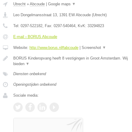
Utrecht
»
Abcoude
|
Google maps
▼
Leo Dongelmansstraat 13
,
1391 EW
Abcoude
(
Utrecht
)
Tel:
0297-522182
, Fax:
0297-540464
, KvK:
33294823
E-mail › BORUS Abcoude
Website:
http://www.borus.nl#abcoude
|
Screenshot
▼
BORUS Kinderopvang heeft 8 vestigingen in Groot Amsterdam. Wij
bieden
▼
Diensten onbekend
Openingstijden onbekend
Sociale media: