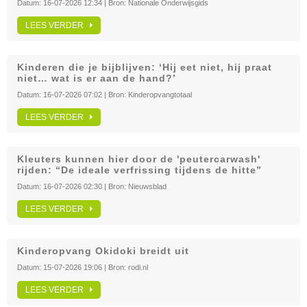
Datum:
16-07-2026 12:34
| Bron:
Nationale Onderwijsgids
LEES VERDER
Kinderen die je bijblijven: ‘Hij eet niet, hij praat
niet… wat is er aan de hand?’
Datum:
16-07-2026 07:02
| Bron:
Kinderopvangtotaal
LEES VERDER
Kleuters kunnen hier door de 'peutercarwash'
rijden: “De ideale verfrissing tijdens de hitte”
Datum:
16-07-2026 02:30
| Bron:
Nieuwsblad
LEES VERDER
Kinderopvang Okidoki breidt uit
Datum:
15-07-2026 19:06
| Bron:
rodi.nl
LEES VERDER