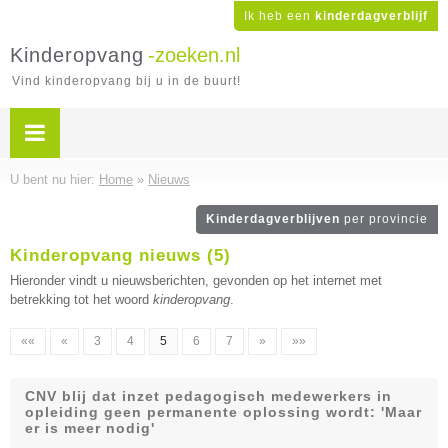
Ik heb een
kinderdagverblijf
Kinderopvang
-zoeken.nl
Vind kinderopvang bij u in de buurt!
U bent nu hier:
Home
»
Nieuws
Kinderdagverblijven
per provincie
Kinderopvang nieuws (5)
Hieronder vindt u nieuwsberichten, gevonden op het internet met
betrekking tot het woord
kinderopvang
.
««
«
3
4
5
6
7
»
»»
CNV blij dat inzet pedagogisch medewerkers in
opleiding geen permanente oplossing wordt: 'Maar
er is meer nodig'