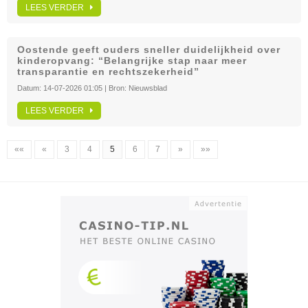
LEES VERDER
Oostende geeft ouders sneller duidelijkheid over
kinderopvang: “Belangrijke stap naar meer
transparantie en rechtszekerheid”
Datum:
14-07-2026 01:05
| Bron:
Nieuwsblad
LEES VERDER
««
«
3
4
5
6
7
»
»»