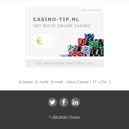
Uw advertentie hier? Mail ons
Ik kwam, ik zocht, ik vond - Julius Caesar / 47 v.Chr. ;)
©
JBB Media
|
Privacy