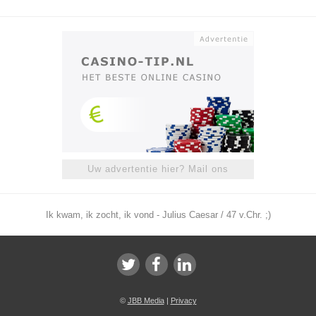
Uw advertentie hier? Mail ons
Ik kwam, ik zocht, ik vond - Julius Caesar / 47 v.Chr. ;)
©
JBB Media
|
Privacy