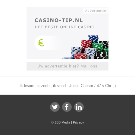
Uw advertentie hier? Mail ons
Ik kwam, ik zocht, ik vond - Julius Caesar / 47 v.Chr. ;)
©
JBB Media
|
Privacy