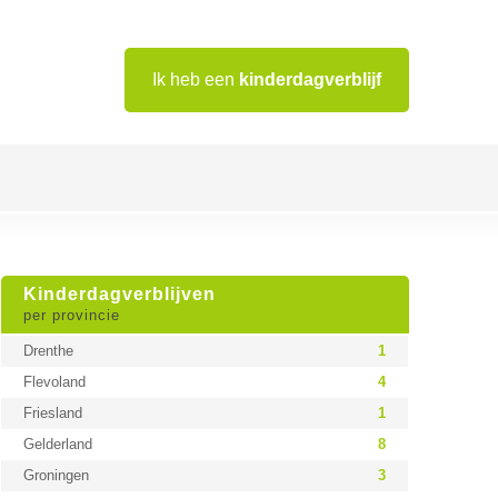
Ik heb een
kinderdagverblijf
Kinderdagverblijven
per provincie
Drenthe
1
Flevoland
4
Friesland
1
Gelderland
8
Groningen
3