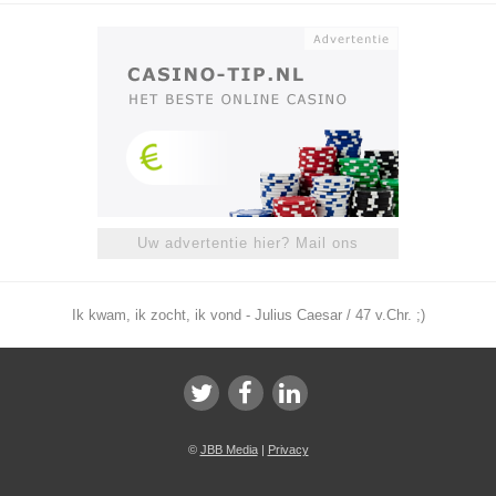
Uw advertentie hier? Mail ons
Ik kwam, ik zocht, ik vond - Julius Caesar / 47 v.Chr. ;)
©
JBB Media
|
Privacy