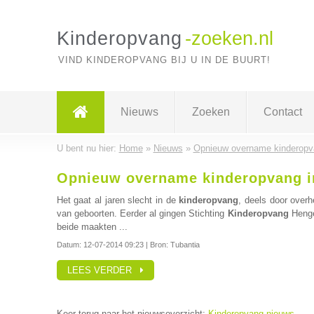
Kinderopvang
-zoeken.nl
VIND KINDEROPVANG BIJ U IN DE BUURT!
Nieuws
Zoeken
Contact
U bent nu hier:
Home
»
Nieuws
»
Opnieuw overname kinderopv
Opnieuw overname kinderopvang i
Het gaat al jaren slecht in de
kinderopvang
, deels door over
van geboorten. Eerder al gingen Stichting
Kinderopvang
Henge
beide maakten ...
Datum:
12-07-2014 09:23
| Bron: Tubantia
LEES VERDER
Keer terug naar het nieuwsoverzicht:
Kinderopvang nieuws