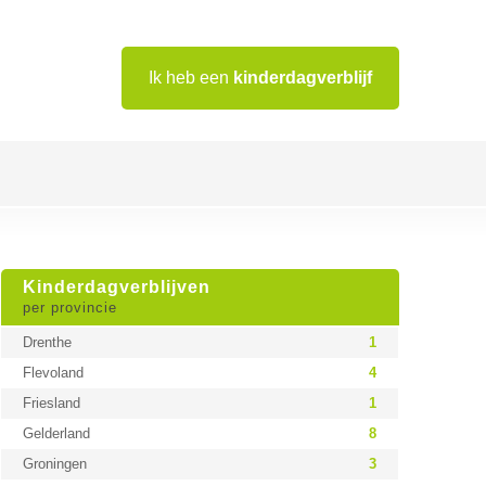
Ik heb een
kinderdagverblijf
Kinderdagverblijven
per provincie
Drenthe
1
Flevoland
4
Friesland
1
Gelderland
8
Groningen
3