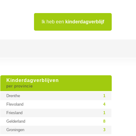
Ik heb een
kinderdagverblijf
Kinderdagverblijven
per provincie
Drenthe
1
Flevoland
4
Friesland
1
Gelderland
8
Groningen
3