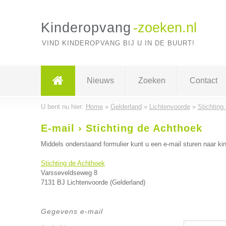
Kinderopvang
-zoeken.nl
VIND KINDEROPVANG BIJ U IN DE BUURT!
Nieuws
Zoeken
Contact
U bent nu hier:
Home
»
Gelderland
»
Lichtenvoorde
»
Stichting
E-mail › Stichting de Achthoek
Middels onderstaand formulier kunt u een e-mail sturen naar kin
Stichting de Achthoek
Varsseveldseweg 8
7131 BJ Lichtenvoorde (Gelderland)
Gegevens e-mail