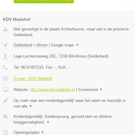
KDV Madelief
Niet gevestigd in de plaats Achterheurne, maar wel in de provincie
Gelderland.
Gelderland
»
Almen
|
Google maps
▼
Lage Lochemseweg 25C
,
7218 MA
Almen
(
Gelderland
)
Tel:
06-57457215
, Fax:
-
, KvK:
-
E-mail › KDV Madelief
Website:
http://www.kdvmadelief.nl
|
Screenshot
▼
Op zoek naar een kinderdagverblijf waar het warm en huiselijk is
met alle
▼
Kinderdagverblijf, Kinderopvang, gezond eten en drinken,
hooggevoeligheid,
▼
Openingstijden
▼