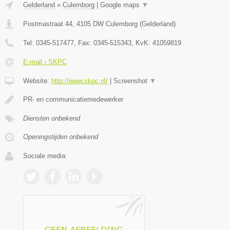
Gelderland
»
Culemborg
|
Google maps
▼
Postmastraat 44
,
4105 DW
Culemborg
(
Gelderland
)
Tel:
0345-517477
, Fax:
0345-515343
, KvK:
41059819
E-mail › SKPC
Website:
http://www.skpc.nl/
|
Screenshot
▼
PR- en communicatiemedewerker
Diensten onbekend
Openingstijden onbekend
Sociale media: