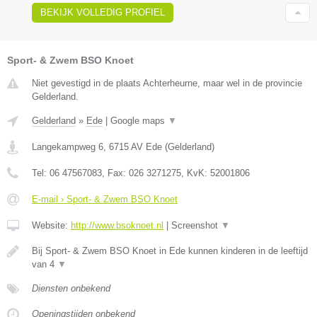
BEKIJK VOLLEDIG PROFIEL
Sport- & Zwem BSO Knoet
Niet gevestigd in de plaats Achterheurne, maar wel in de provincie
Gelderland.
Gelderland
»
Ede
|
Google maps
▼
Langekampweg 6
,
6715 AV
Ede
(
Gelderland
)
Tel:
06 47567083
, Fax:
026 3271275
, KvK:
52001806
E-mail › Sport- & Zwem BSO Knoet
Website:
http://www.bsoknoet.nl
|
Screenshot
▼
Bij Sport- & Zwem BSO Knoet in Ede kunnen kinderen in de leeftijd
van 4
▼
Diensten onbekend
Openingstijden onbekend