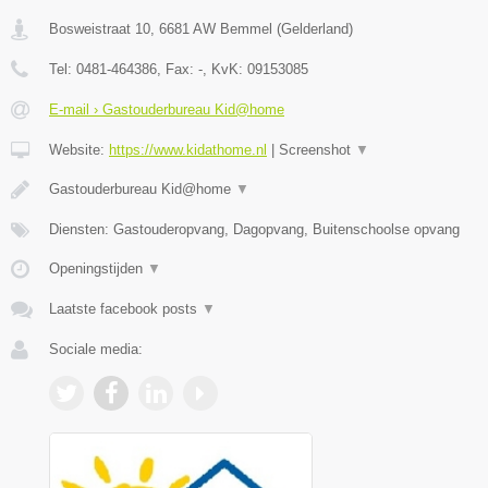
Bosweistraat 10
,
6681 AW
Bemmel
(
Gelderland
)
Tel:
0481-464386
, Fax:
-
, KvK:
09153085
E-mail › Gastouderbureau Kid@home
Website:
https://www.kidathome.nl
|
Screenshot
▼
Gastouderbureau Kid@home
▼
Diensten: Gastouderopvang, Dagopvang, Buitenschoolse opvang
Openingstijden
▼
Laatste facebook posts
▼
Sociale media: