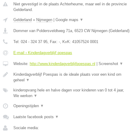
Niet gevestigd in de plaats Achterheurne, maar wel in de provincie
Gelderland.
Gelderland
»
Nijmegen
|
Google maps
▼
Dommer van Poldersveldtweg 71a
,
6523 CW
Nijmegen
(
Gelderland
)
Tel:
024 - 324 37 95
, Fax:
-
, KvK:
41057524 0001
E-mail › Kinderdagverblijf poespas
Website:
http://www.kinderdagverblijfpoespas.nl
|
Screenshot
▼
Kinderdagverblijf Poespas is de ideale plaats voor een kind om
geheel
▼
kinderopvang hele en halve dagen voor kinderen van 0 tot 4 jaar,
We werken
▼
Openingstijden
▼
Laatste facebook posts
▼
Sociale media: