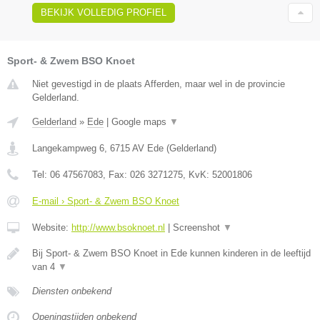
BEKIJK VOLLEDIG PROFIEL
Sport- & Zwem BSO Knoet
Niet gevestigd in de plaats Afferden, maar wel in de provincie
Gelderland.
Gelderland
»
Ede
|
Google maps
▼
Langekampweg 6
,
6715 AV
Ede
(
Gelderland
)
Tel:
06 47567083
, Fax:
026 3271275
, KvK:
52001806
E-mail › Sport- & Zwem BSO Knoet
Website:
http://www.bsoknoet.nl
|
Screenshot
▼
Bij Sport- & Zwem BSO Knoet in Ede kunnen kinderen in de leeftijd
van 4
▼
Diensten onbekend
Openingstijden onbekend