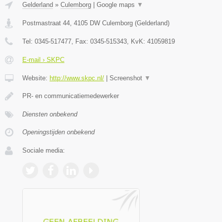
Gelderland
»
Culemborg
|
Google maps
▼
Postmastraat 44
,
4105 DW
Culemborg
(
Gelderland
)
Tel:
0345-517477
, Fax:
0345-515343
, KvK:
41059819
E-mail › SKPC
Website:
http://www.skpc.nl/
|
Screenshot
▼
PR- en communicatiemedewerker
Diensten onbekend
Openingstijden onbekend
Sociale media: