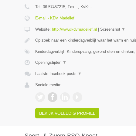
Tel:
06-57457215
, Fax:
-
, KvK:
-
E-mail › KDV Madelief
Website:
http://www.kdvmadelief.nl
|
Screenshot
▼
Op zoek naar een kinderdagverblijf waar het warm en huis
Kinderdagverblijf, Kinderopvang, gezond eten en drinken
Openingstijden
▼
Laatste facebook posts
▼
Sociale media:
BEKIJK VOLLEDIG PROFIEL
Sport- & Zwem BSO Knoet