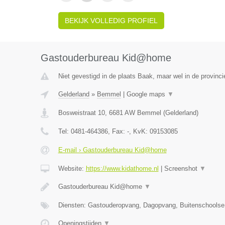
BEKIJK VOLLEDIG PROFIEL
Gastouderbureau Kid@home
Niet gevestigd in de plaats Baak, maar wel in de provinci
Gelderland
»
Bemmel
|
Google maps
▼
Bosweistraat 10
,
6681 AW
Bemmel
(
Gelderland
)
Tel:
0481-464386
, Fax:
-
, KvK:
09153085
E-mail › Gastouderbureau Kid@home
Website:
https://www.kidathome.nl
|
Screenshot
▼
Gastouderbureau Kid@home
▼
Diensten: Gastouderopvang, Dagopvang, Buitenschoolse
Openingstijden
▼