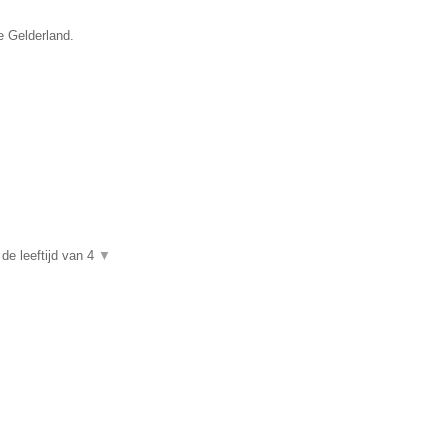
e Gelderland.
de leeftijd van 4
▼