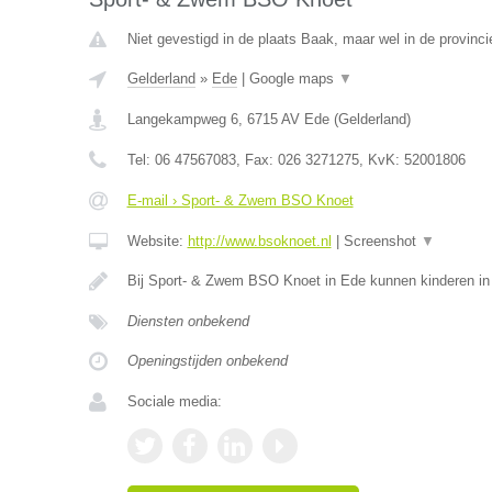
Niet gevestigd in de plaats Baak, maar wel in de provinci
Gelderland
»
Ede
|
Google maps
▼
Langekampweg 6
,
6715 AV
Ede
(
Gelderland
)
Tel:
06 47567083
, Fax:
026 3271275
, KvK:
52001806
E-mail › Sport- & Zwem BSO Knoet
Website:
http://www.bsoknoet.nl
|
Screenshot
▼
Bij Sport- & Zwem BSO Knoet in Ede kunnen kinderen in 
Diensten onbekend
Openingstijden onbekend
Sociale media: