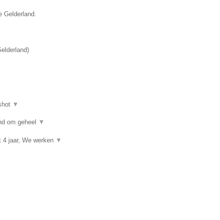
e Gelderland.
elderland
)
shot
▼
kind om geheel
▼
t 4 jaar, We werken
▼