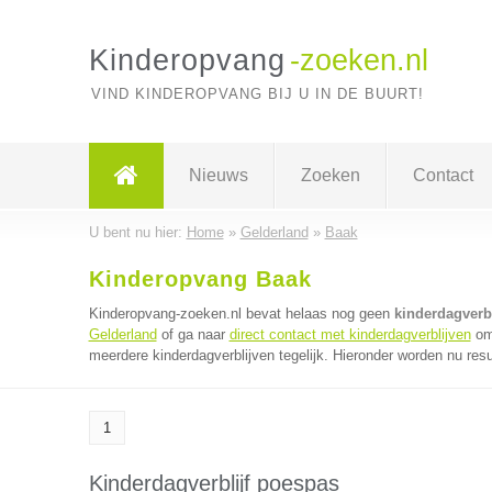
Kinderopvang
-zoeken.nl
VIND KINDEROPVANG BIJ U IN DE BUURT!
Nieuws
Zoeken
Contact
U bent nu hier:
Home
»
Gelderland
»
Baak
Kinderopvang Baak
Kinderopvang-zoeken.nl bevat helaas nog geen
kinderdagverb
Gelderland
of ga naar
direct contact met kinderdagverblijven
om 
meerdere kinderdagverblijven tegelijk. Hieronder worden nu resu
1
Kinderdagverblijf poespas