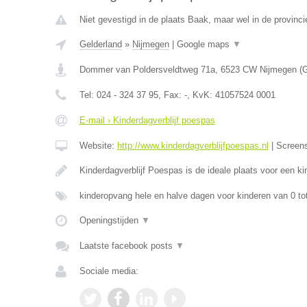
Niet gevestigd in de plaats Baak, maar wel in de provinci
Gelderland
»
Nijmegen
|
Google maps
▼
Dommer van Poldersveldtweg 71a
,
6523 CW
Nijmegen
(
G
Tel:
024 - 324 37 95
, Fax:
-
, KvK:
41057524 0001
E-mail › Kinderdagverblijf poespas
Website:
http://www.kinderdagverblijfpoespas.nl
|
Screen
Kinderdagverblijf Poespas is de ideale plaats voor een 
kinderopvang hele en halve dagen voor kinderen van 0 to
Openingstijden
▼
Laatste facebook posts
▼
Sociale media: