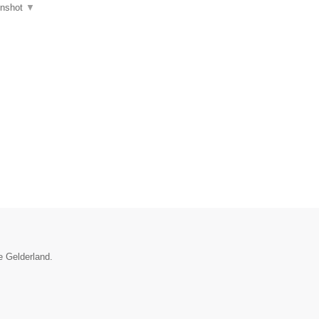
enshot
▼
e Gelderland.