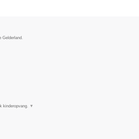
e Gelderland.
ok kinderopvang.
▼