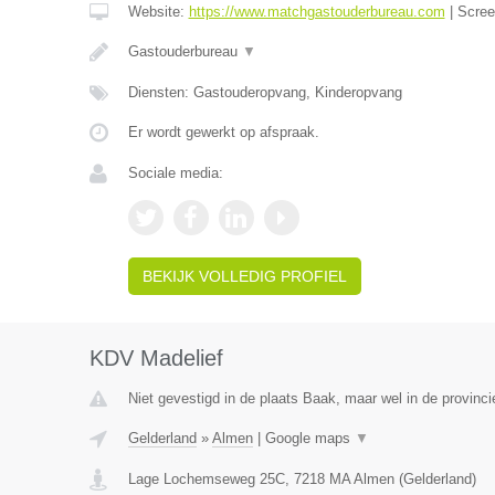
Website:
https://www.matchgastouderbureau.com
|
Scre
Gastouderbureau
▼
Diensten: Gastouderopvang, Kinderopvang
Er wordt gewerkt op afspraak.
Sociale media:
BEKIJK VOLLEDIG PROFIEL
KDV Madelief
Niet gevestigd in de plaats Baak, maar wel in de provinci
Gelderland
»
Almen
|
Google maps
▼
Lage Lochemseweg 25C
,
7218 MA
Almen
(
Gelderland
)