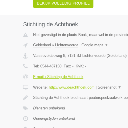
BEKIJK VOLLEDIG PROFIEL
Stichting de Achthoek
Niet gevestigd in de plaats Baak, maar wel in de provinci
Gelderland
»
Lichtenvoorde
|
Google maps
▼
Varsseveldseweg 8
,
7131 BJ
Lichtenvoorde
(
Gelderland
)
Tel:
0544-487150
, Fax:
-
, KvK:
-
E-mail › Stichting de Achthoek
Website:
http://www.deachthoek.com
|
Screenshot
▼
Stichting de Achthoek bied naast peuterspeelzaalwerk o
Diensten onbekend
Openingstijden onbekend