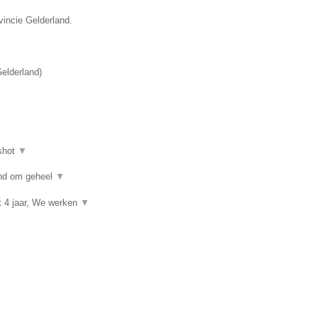
vincie Gelderland.
elderland
)
shot
▼
kind om geheel
▼
t 4 jaar, We werken
▼