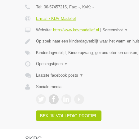
Tel:
06-57457215
, Fax:
-
, KvK:
-
E-mail › KDV Madelief
Website:
http://www.kdvmadelief.nl
|
Screenshot
▼
Op zoek naar een kinderdagverblijf waar het warm en huis
Kinderdagverblijf, Kinderopvang, gezond eten en drinken
Openingstijden
▼
Laatste facebook posts
▼
Sociale media:
BEKIJK VOLLEDIG PROFIEL
SKPC