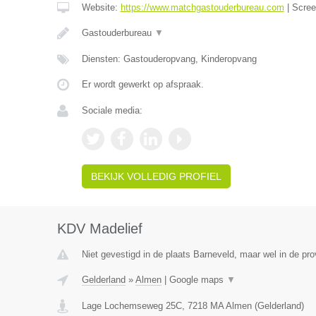
Website:
https://www.matchgastouderbureau.com
|
Scre
Gastouderbureau
▼
Diensten: Gastouderopvang, Kinderopvang
Er wordt gewerkt op afspraak.
Sociale media:
BEKIJK VOLLEDIG PROFIEL
KDV Madelief
Niet gevestigd in de plaats Barneveld, maar wel in de pro
Gelderland
»
Almen
|
Google maps
▼
Lage Lochemseweg 25C
,
7218 MA
Almen
(
Gelderland
)