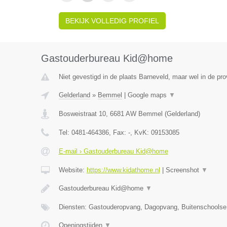
BEKIJK VOLLEDIG PROFIEL
Gastouderbureau Kid@home
Niet gevestigd in de plaats Barneveld, maar wel in de pro
Gelderland
»
Bemmel
|
Google maps
▼
Bosweistraat 10
,
6681 AW
Bemmel
(
Gelderland
)
Tel:
0481-464386
, Fax:
-
, KvK:
09153085
E-mail › Gastouderbureau Kid@home
Website:
https://www.kidathome.nl
|
Screenshot
▼
Gastouderbureau Kid@home
▼
Diensten: Gastouderopvang, Dagopvang, Buitenschoolse
Openingstijden
▼