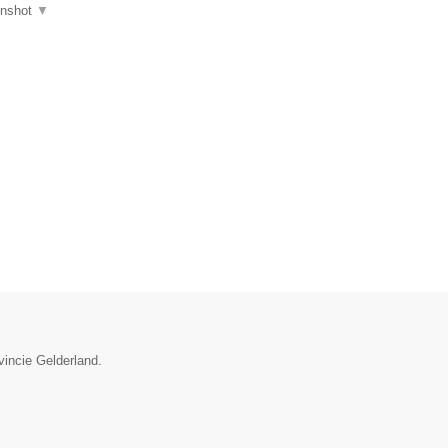
enshot
▼
vincie Gelderland.