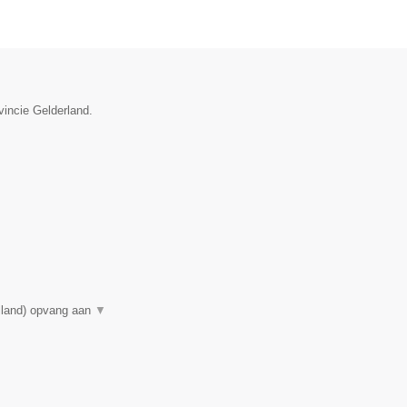
vincie Gelderland.
elland) opvang aan
▼