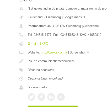
Niet gevestigd in de plaats Barneveld, maar wel in de pro
Gelderland
»
Culemborg
|
Google maps
▼
Postmastraat 44
,
4105 DW
Culemborg
(
Gelderland
)
Tel:
0345-517477
, Fax:
0345-515343
, KvK:
41059819
E-mail › SKPC
Website:
http://www.skpc.nl/
|
Screenshot
▼
PR- en communicatiemedewerker
Diensten onbekend
Openingstijden onbekend
Sociale media: