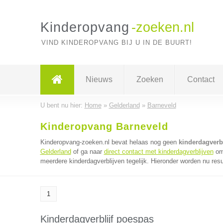
Kinderopvang
-zoeken.nl
VIND KINDEROPVANG BIJ U IN DE BUURT!
Nieuws
Zoeken
Contact
U bent nu hier:
Home
»
Gelderland
»
Barneveld
Kinderopvang Barneveld
Kinderopvang-zoeken.nl bevat helaas nog geen
kinderdagverb
Gelderland
of ga naar
direct contact met kinderdagverblijven
om 
meerdere kinderdagverblijven tegelijk. Hieronder worden nu resu
1
Kinderdagverblijf poespas