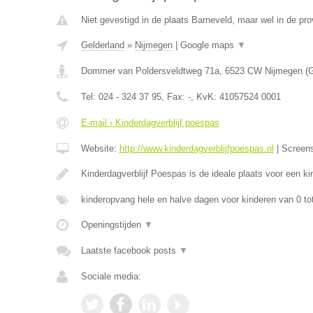
Niet gevestigd in de plaats Barneveld, maar wel in de pro
Gelderland
»
Nijmegen
|
Google maps
▼
Dommer van Poldersveldtweg 71a
,
6523 CW
Nijmegen
(
G
Tel:
024 - 324 37 95
, Fax:
-
, KvK:
41057524 0001
E-mail › Kinderdagverblijf poespas
Website:
http://www.kinderdagverblijfpoespas.nl
|
Screen
Kinderdagverblijf Poespas is de ideale plaats voor een 
kinderopvang hele en halve dagen voor kinderen van 0 to
Openingstijden
▼
Laatste facebook posts
▼
Sociale media: