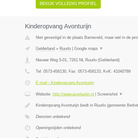
BEKIJK VOLLEDIG PROFIEL
Kinderopvang Avonturijn
Niet gevestigd in de plaats Barneveld, maar wel in de pro
Gelderland
»
Ruurlo
|
Google maps
▼
Nieuwe Weg 5-01
,
7261 NL
Ruurlo
(
Gelderland
)
Tel:
0573-458130
, Fax:
0573-458133
, KvK:
41040789
E-mail › Kinderopvang Avonturijn
Website:
http://www.avonturijn.nl
|
Screenshot
▼
Kinderopvang Avonturijn biedt in Ruurlo (gemeente Berk
Diensten onbekend
Openingstijden onbekend