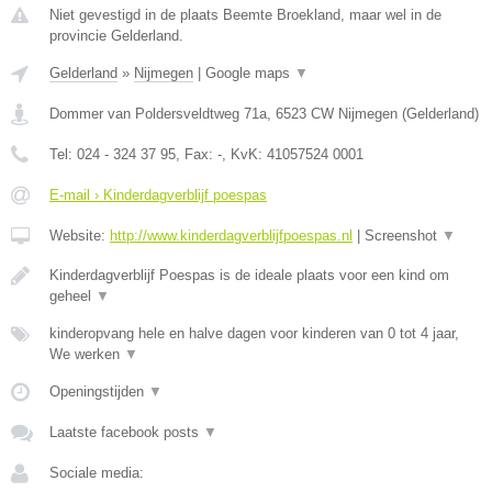
Niet gevestigd in de plaats Beemte Broekland, maar wel in de
provincie Gelderland.
Gelderland
»
Nijmegen
|
Google maps
▼
Dommer van Poldersveldtweg 71a
,
6523 CW
Nijmegen
(
Gelderland
)
Tel:
024 - 324 37 95
, Fax:
-
, KvK:
41057524 0001
E-mail › Kinderdagverblijf poespas
Website:
http://www.kinderdagverblijfpoespas.nl
|
Screenshot
▼
Kinderdagverblijf Poespas is de ideale plaats voor een kind om
geheel
▼
kinderopvang hele en halve dagen voor kinderen van 0 tot 4 jaar,
We werken
▼
Openingstijden
▼
Laatste facebook posts
▼
Sociale media: