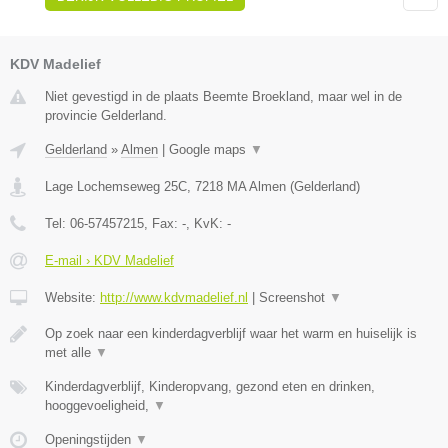
KDV Madelief
Niet gevestigd in de plaats Beemte Broekland, maar wel in de
provincie Gelderland.
Gelderland
»
Almen
|
Google maps
▼
Lage Lochemseweg 25C
,
7218 MA
Almen
(
Gelderland
)
Tel:
06-57457215
, Fax:
-
, KvK:
-
E-mail › KDV Madelief
Website:
http://www.kdvmadelief.nl
|
Screenshot
▼
Op zoek naar een kinderdagverblijf waar het warm en huiselijk is
met alle
▼
Kinderdagverblijf, Kinderopvang, gezond eten en drinken,
hooggevoeligheid,
▼
Openingstijden
▼