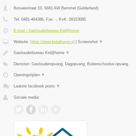
Bosweistraat 10
,
6681 AW
Bemmel
(
Gelderland
)
Tel:
0481-464386
, Fax:
-
, KvK:
09153085
E-mail › Gastouderbureau Kid@home
Website:
https://www.kidathome.nl
|
Screenshot
▼
Gastouderbureau Kid@home
▼
Diensten: Gastouderopvang, Dagopvang, Buitenschoolse opvang
Openingstijden
▼
Laatste facebook posts
▼
Sociale media: