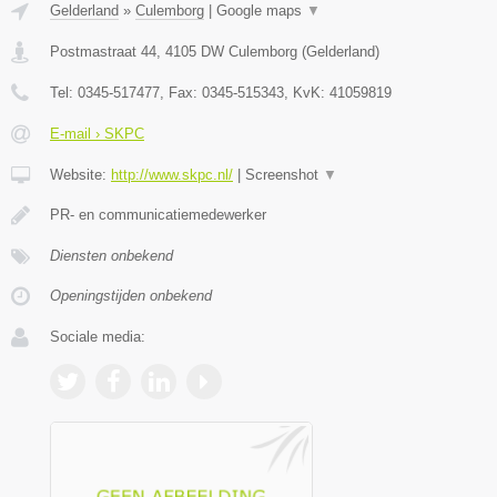
Gelderland
»
Culemborg
|
Google maps
▼
Postmastraat 44
,
4105 DW
Culemborg
(
Gelderland
)
Tel:
0345-517477
, Fax:
0345-515343
, KvK:
41059819
E-mail › SKPC
Website:
http://www.skpc.nl/
|
Screenshot
▼
PR- en communicatiemedewerker
Diensten onbekend
Openingstijden onbekend
Sociale media: