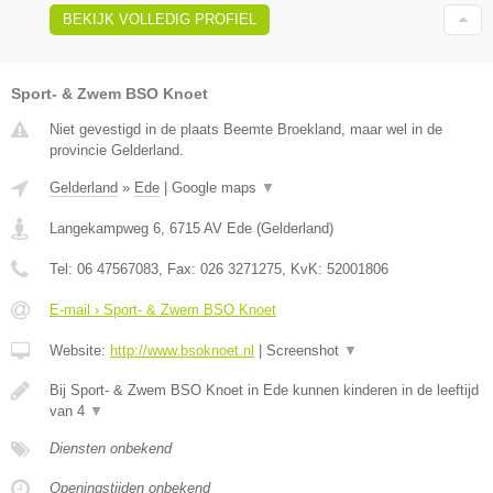
BEKIJK VOLLEDIG PROFIEL
Sport- & Zwem BSO Knoet
Niet gevestigd in de plaats Beemte Broekland, maar wel in de
provincie Gelderland.
Gelderland
»
Ede
|
Google maps
▼
Langekampweg 6
,
6715 AV
Ede
(
Gelderland
)
Tel:
06 47567083
, Fax:
026 3271275
, KvK:
52001806
E-mail › Sport- & Zwem BSO Knoet
Website:
http://www.bsoknoet.nl
|
Screenshot
▼
Bij Sport- & Zwem BSO Knoet in Ede kunnen kinderen in de leeftijd
van 4
▼
Diensten onbekend
Openingstijden onbekend