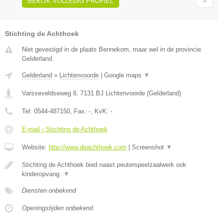
BEKIJK VOLLEDIG PROFIEL
Stichting de Achthoek
Niet gevestigd in de plaats Bennekom, maar wel in de provincie
Gelderland.
Gelderland
»
Lichtenvoorde
|
Google maps
▼
Varsseveldseweg 8
,
7131 BJ
Lichtenvoorde
(
Gelderland
)
Tel:
0544-487150
, Fax:
-
, KvK:
-
E-mail › Stichting de Achthoek
Website:
http://www.deachthoek.com
|
Screenshot
▼
Stichting de Achthoek bied naast peuterspeelzaalwerk ook
kinderopvang.
▼
Diensten onbekend
Openingstijden onbekend