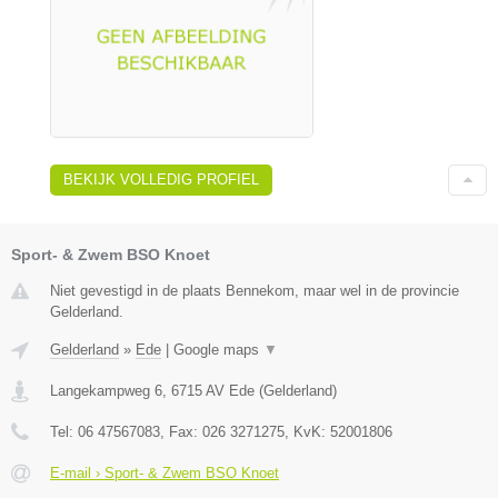
BEKIJK VOLLEDIG PROFIEL
Sport- & Zwem BSO Knoet
Niet gevestigd in de plaats Bennekom, maar wel in de provincie
Gelderland.
Gelderland
»
Ede
|
Google maps
▼
Langekampweg 6
,
6715 AV
Ede
(
Gelderland
)
Tel:
06 47567083
, Fax:
026 3271275
, KvK:
52001806
E-mail › Sport- & Zwem BSO Knoet