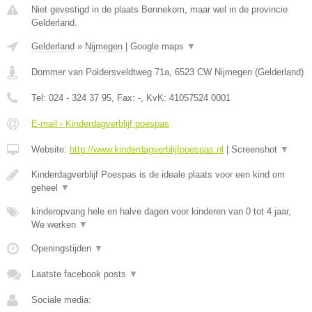
Niet gevestigd in de plaats Bennekom, maar wel in de provincie
Gelderland.
Gelderland
»
Nijmegen
|
Google maps
▼
Dommer van Poldersveldtweg 71a
,
6523 CW
Nijmegen
(
Gelderland
)
Tel:
024 - 324 37 95
, Fax:
-
, KvK:
41057524 0001
E-mail › Kinderdagverblijf poespas
Website:
http://www.kinderdagverblijfpoespas.nl
|
Screenshot
▼
Kinderdagverblijf Poespas is de ideale plaats voor een kind om
geheel
▼
kinderopvang hele en halve dagen voor kinderen van 0 tot 4 jaar,
We werken
▼
Openingstijden
▼
Laatste facebook posts
▼
Sociale media: