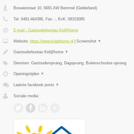
Bosweistraat 10
,
6681 AW
Bemmel
(
Gelderland
)
Tel:
0481-464386
, Fax:
-
, KvK:
09153085
E-mail › Gastouderbureau Kid@home
Website:
https://www.kidathome.nl
|
Screenshot
▼
Gastouderbureau Kid@home
▼
Diensten: Gastouderopvang, Dagopvang, Buitenschoolse opvang
Openingstijden
▼
Laatste facebook posts
▼
Sociale media: