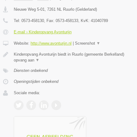
Nieuwe Weg 5-01
,
7261 NL
Ruurlo
(
Gelderland
)
Tel:
0573-458130
, Fax:
0573-458133
, KvK:
41040789
E-mail › Kinderopvang Avonturijn
Website:
http://www.avonturijn.nl
|
Screenshot
▼
Kinderopvang Avonturijn biedt in Ruurlo (gemeente Berkelland)
opvang aan
▼
Diensten onbekend
Openingstijden onbekend
Sociale media: