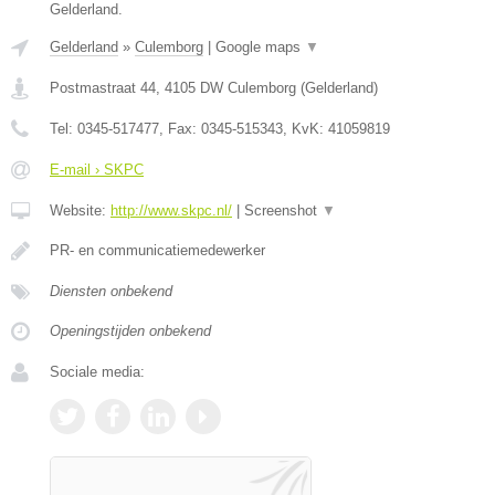
Gelderland.
Gelderland
»
Culemborg
|
Google maps
▼
Postmastraat 44
,
4105 DW
Culemborg
(
Gelderland
)
Tel:
0345-517477
, Fax:
0345-515343
, KvK:
41059819
E-mail › SKPC
Website:
http://www.skpc.nl/
|
Screenshot
▼
PR- en communicatiemedewerker
Diensten onbekend
Openingstijden onbekend
Sociale media: