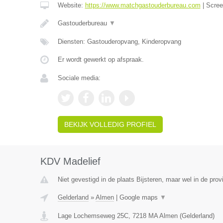
Website:
https://www.matchgastouderbureau.com
|
Scre
Gastouderbureau
▼
Diensten: Gastouderopvang, Kinderopvang
Er wordt gewerkt op afspraak.
Sociale media:
BEKIJK VOLLEDIG PROFIEL
KDV Madelief
Niet gevestigd in de plaats Bijsteren, maar wel in de prov
Gelderland
»
Almen
|
Google maps
▼
Lage Lochemseweg 25C
,
7218 MA
Almen
(
Gelderland
)