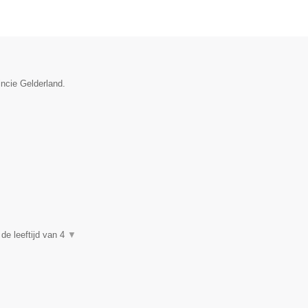
incie Gelderland.
de leeftijd van 4
▼