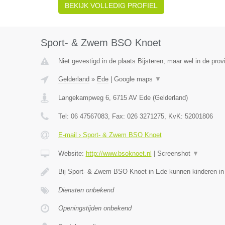
BEKIJK VOLLEDIG PROFIEL
Sport- & Zwem BSO Knoet
Niet gevestigd in de plaats Bijsteren, maar wel in de prov
Gelderland
»
Ede
|
Google maps
▼
Langekampweg 6
,
6715 AV
Ede
(
Gelderland
)
Tel:
06 47567083
, Fax:
026 3271275
, KvK:
52001806
E-mail › Sport- & Zwem BSO Knoet
Website:
http://www.bsoknoet.nl
|
Screenshot
▼
Bij Sport- & Zwem BSO Knoet in Ede kunnen kinderen in 
Diensten onbekend
Openingstijden onbekend