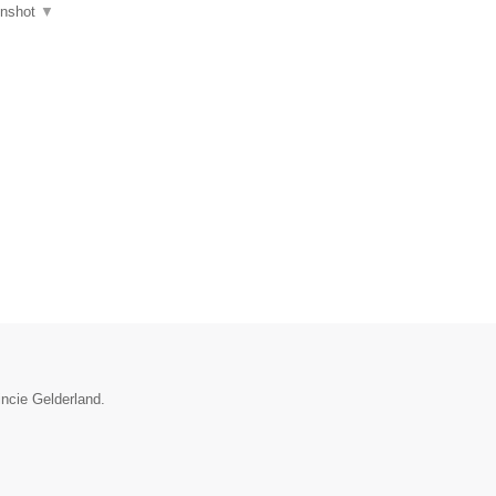
enshot
▼
incie Gelderland.