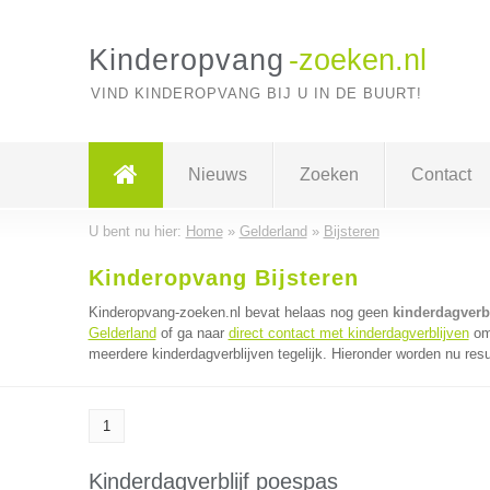
Kinderopvang
-zoeken.nl
VIND KINDEROPVANG BIJ U IN DE BUURT!
Nieuws
Zoeken
Contact
U bent nu hier:
Home
»
Gelderland
»
Bijsteren
Kinderopvang Bijsteren
Kinderopvang-zoeken.nl bevat helaas nog geen
kinderdagverbl
Gelderland
of ga naar
direct contact met kinderdagverblijven
om 
meerdere kinderdagverblijven tegelijk. Hieronder worden nu resu
1
Kinderdagverblijf poespas