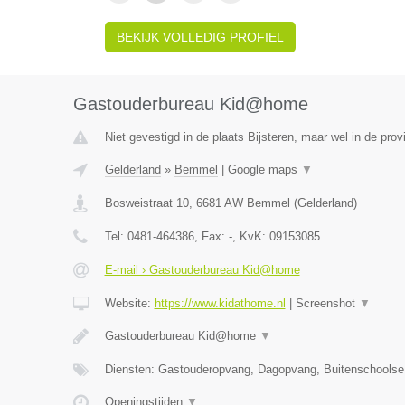
BEKIJK VOLLEDIG PROFIEL
Gastouderbureau Kid@home
Niet gevestigd in de plaats Bijsteren, maar wel in de prov
Gelderland
»
Bemmel
|
Google maps
▼
Bosweistraat 10
,
6681 AW
Bemmel
(
Gelderland
)
Tel:
0481-464386
, Fax:
-
, KvK:
09153085
E-mail › Gastouderbureau Kid@home
Website:
https://www.kidathome.nl
|
Screenshot
▼
Gastouderbureau Kid@home
▼
Diensten: Gastouderopvang, Dagopvang, Buitenschoolse
Openingstijden
▼