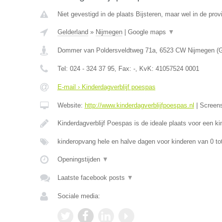
Niet gevestigd in de plaats Bijsteren, maar wel in de prov
Gelderland
»
Nijmegen
|
Google maps
▼
Dommer van Poldersveldtweg 71a
,
6523 CW
Nijmegen
(
G
Tel:
024 - 324 37 95
, Fax:
-
, KvK:
41057524 0001
E-mail › Kinderdagverblijf poespas
Website:
http://www.kinderdagverblijfpoespas.nl
|
Screen
Kinderdagverblijf Poespas is de ideale plaats voor een 
kinderopvang hele en halve dagen voor kinderen van 0 to
Openingstijden
▼
Laatste facebook posts
▼
Sociale media: