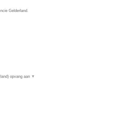
incie Gelderland.
elland) opvang aan
▼