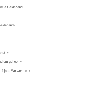
incie Gelderland.
elderland
)
shot
▼
kind om geheel
▼
t 4 jaar, We werken
▼