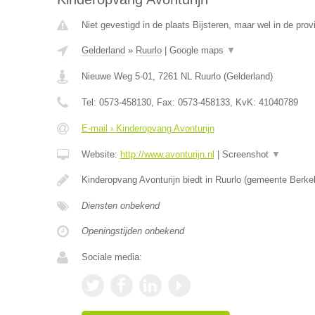
Niet gevestigd in de plaats Bijsteren, maar wel in de prov
Gelderland
»
Ruurlo
|
Google maps
▼
Nieuwe Weg 5-01
,
7261 NL
Ruurlo
(
Gelderland
)
Tel:
0573-458130
, Fax:
0573-458133
, KvK:
41040789
E-mail › Kinderopvang Avonturijn
Website:
http://www.avonturijn.nl
|
Screenshot
▼
Kinderopvang Avonturijn biedt in Ruurlo (gemeente Berk
Diensten onbekend
Openingstijden onbekend
Sociale media: