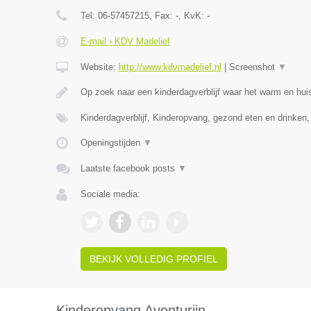
Tel:
06-57457215
, Fax:
-
, KvK:
-
E-mail › KDV Madelief
Website:
http://www.kdvmadelief.nl
|
Screenshot
▼
Op zoek naar een kinderdagverblijf waar het warm en huis
Kinderdagverblijf, Kinderopvang, gezond eten en drinken
Openingstijden
▼
Laatste facebook posts
▼
Sociale media:
BEKIJK VOLLEDIG PROFIEL
Kinderopvang Avonturijn