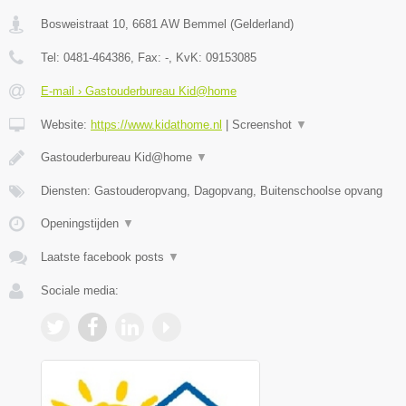
Bosweistraat 10
,
6681 AW
Bemmel
(
Gelderland
)
Tel:
0481-464386
, Fax:
-
, KvK:
09153085
E-mail › Gastouderbureau Kid@home
Website:
https://www.kidathome.nl
|
Screenshot
▼
Gastouderbureau Kid@home
▼
Diensten: Gastouderopvang, Dagopvang, Buitenschoolse opvang
Openingstijden
▼
Laatste facebook posts
▼
Sociale media: