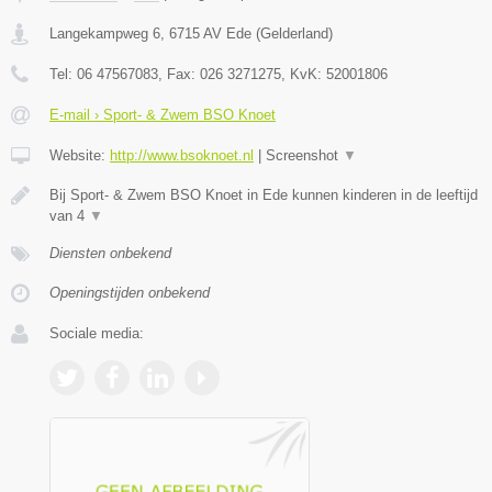
Langekampweg 6
,
6715 AV
Ede
(
Gelderland
)
Tel:
06 47567083
, Fax:
026 3271275
, KvK:
52001806
E-mail › Sport- & Zwem BSO Knoet
Website:
http://www.bsoknoet.nl
|
Screenshot
▼
Bij Sport- & Zwem BSO Knoet in Ede kunnen kinderen in de leeftijd
van 4
▼
Diensten onbekend
Openingstijden onbekend
Sociale media: