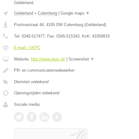
Gelderland.
Gelderland
»
Culemborg
|
Google maps
▼
Postmastraat 44
,
4105 DW
Culemborg
(
Gelderland
)
Tel:
0345-517477
, Fax:
0345-515343
, KvK:
41059819
E-mail › SKPC
Website:
http://www.skpc.nl/
|
Screenshot
▼
PR- en communicatiemedewerker
Diensten onbekend
Openingstijden onbekend
Sociale media: