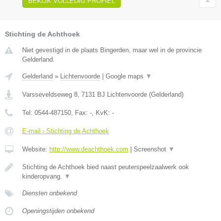
BEKIJK VOLLEDIG PROFIEL
Stichting de Achthoek
Niet gevestigd in de plaats Bingerden, maar wel in de provincie
Gelderland.
Gelderland
»
Lichtenvoorde
|
Google maps
▼
Varsseveldseweg 8
,
7131 BJ
Lichtenvoorde
(
Gelderland
)
Tel:
0544-487150
, Fax:
-
, KvK:
-
E-mail › Stichting de Achthoek
Website:
http://www.deachthoek.com
|
Screenshot
▼
Stichting de Achthoek bied naast peuterspeelzaalwerk ook
kinderopvang.
▼
Diensten onbekend
Openingstijden onbekend