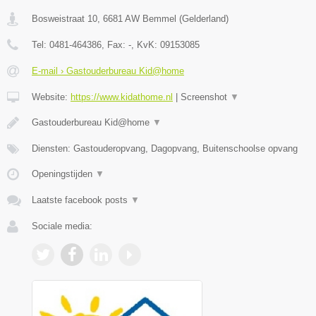
Bosweistraat 10
,
6681 AW
Bemmel
(
Gelderland
)
Tel:
0481-464386
, Fax:
-
, KvK:
09153085
E-mail › Gastouderbureau Kid@home
Website:
https://www.kidathome.nl
|
Screenshot
▼
Gastouderbureau Kid@home
▼
Diensten: Gastouderopvang, Dagopvang, Buitenschoolse opvang
Openingstijden
▼
Laatste facebook posts
▼
Sociale media: