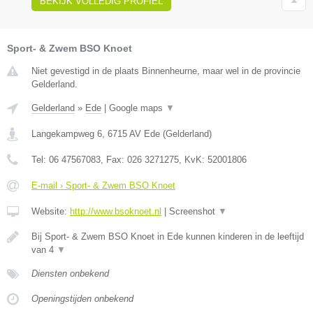
BEKIJK VOLLEDIG PROFIEL
Sport- & Zwem BSO Knoet
Niet gevestigd in de plaats Binnenheurne, maar wel in de provincie
Gelderland.
Gelderland
»
Ede
|
Google maps
▼
Langekampweg 6
,
6715 AV
Ede
(
Gelderland
)
Tel:
06 47567083
, Fax:
026 3271275
, KvK:
52001806
E-mail › Sport- & Zwem BSO Knoet
Website:
http://www.bsoknoet.nl
|
Screenshot
▼
Bij Sport- & Zwem BSO Knoet in Ede kunnen kinderen in de leeftijd
van 4
▼
Diensten onbekend
Openingstijden onbekend