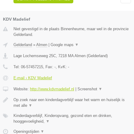
KDV Madelief
Niet gevestigd in de plaats Binnenheurne, maar wel in de provincie
Gelderland.
Gelderland
»
Almen
|
Google maps
▼
Lage Lochemseweg 25C
,
7218 MA
Almen
(
Gelderland
)
Tel:
06-57457215
, Fax:
-
, KvK:
-
E-mail › KDV Madelief
Website:
http://www.kdvmadelief.nl
|
Screenshot
▼
Op zoek naar een kinderdagverblijf waar het warm en huiselijk is
met alle
▼
Kinderdagverblijf, Kinderopvang, gezond eten en drinken,
hooggevoeligheid,
▼
Openingstijden
▼