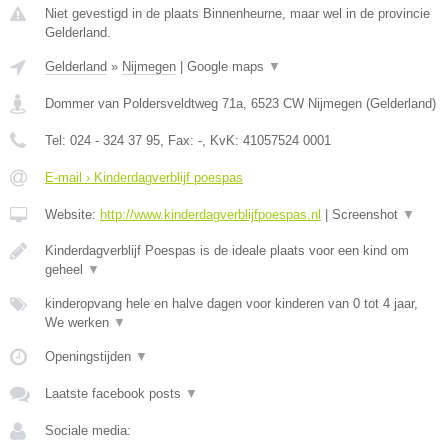
Niet gevestigd in de plaats Binnenheurne, maar wel in de provincie
Gelderland.
Gelderland
»
Nijmegen
|
Google maps
▼
Dommer van Poldersveldtweg 71a
,
6523 CW
Nijmegen
(
Gelderland
)
Tel:
024 - 324 37 95
, Fax:
-
, KvK:
41057524 0001
E-mail › Kinderdagverblijf poespas
Website:
http://www.kinderdagverblijfpoespas.nl
|
Screenshot
▼
Kinderdagverblijf Poespas is de ideale plaats voor een kind om
geheel
▼
kinderopvang hele en halve dagen voor kinderen van 0 tot 4 jaar,
We werken
▼
Openingstijden
▼
Laatste facebook posts
▼
Sociale media: