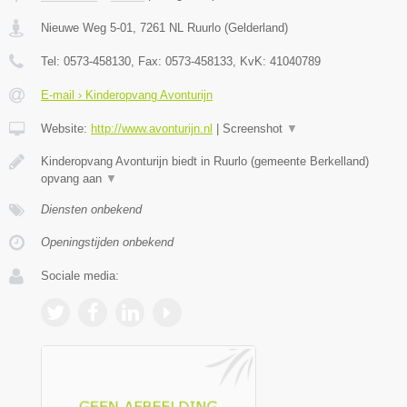
Nieuwe Weg 5-01
,
7261 NL
Ruurlo
(
Gelderland
)
Tel:
0573-458130
, Fax:
0573-458133
, KvK:
41040789
E-mail › Kinderopvang Avonturijn
Website:
http://www.avonturijn.nl
|
Screenshot
▼
Kinderopvang Avonturijn biedt in Ruurlo (gemeente Berkelland)
opvang aan
▼
Diensten onbekend
Openingstijden onbekend
Sociale media: