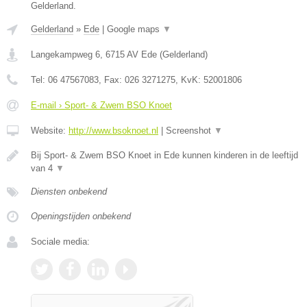
Gelderland.
Gelderland
»
Ede
|
Google maps
▼
Langekampweg 6
,
6715 AV
Ede
(
Gelderland
)
Tel:
06 47567083
, Fax:
026 3271275
, KvK:
52001806
E-mail › Sport- & Zwem BSO Knoet
Website:
http://www.bsoknoet.nl
|
Screenshot
▼
Bij Sport- & Zwem BSO Knoet in Ede kunnen kinderen in de leeftijd
van 4
▼
Diensten onbekend
Openingstijden onbekend
Sociale media: