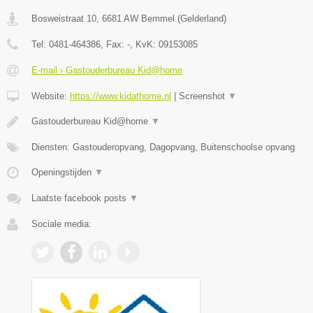
Bosweistraat 10
,
6681 AW
Bemmel
(
Gelderland
)
Tel:
0481-464386
, Fax:
-
, KvK:
09153085
E-mail › Gastouderbureau Kid@home
Website:
https://www.kidathome.nl
|
Screenshot
▼
Gastouderbureau Kid@home
▼
Diensten: Gastouderopvang, Dagopvang, Buitenschoolse opvang
Openingstijden
▼
Laatste facebook posts
▼
Sociale media: