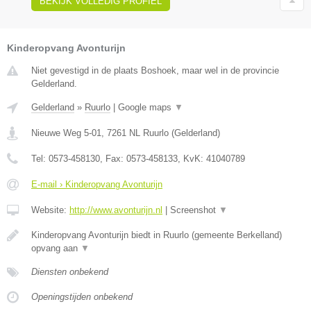
BEKIJK VOLLEDIG PROFIEL
Kinderopvang Avonturijn
Niet gevestigd in de plaats Boshoek, maar wel in de provincie
Gelderland.
Gelderland
»
Ruurlo
|
Google maps
▼
Nieuwe Weg 5-01
,
7261 NL
Ruurlo
(
Gelderland
)
Tel:
0573-458130
, Fax:
0573-458133
, KvK:
41040789
E-mail › Kinderopvang Avonturijn
Website:
http://www.avonturijn.nl
|
Screenshot
▼
Kinderopvang Avonturijn biedt in Ruurlo (gemeente Berkelland)
opvang aan
▼
Diensten onbekend
Openingstijden onbekend