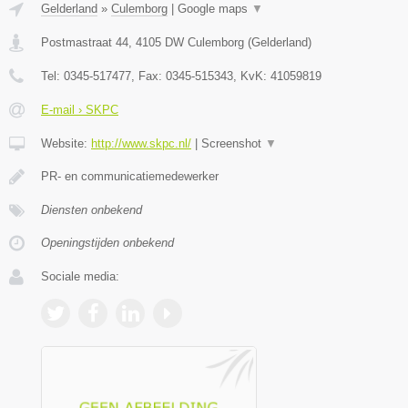
Gelderland
»
Culemborg
|
Google maps
▼
Postmastraat 44
,
4105 DW
Culemborg
(
Gelderland
)
Tel:
0345-517477
, Fax:
0345-515343
, KvK:
41059819
E-mail › SKPC
Website:
http://www.skpc.nl/
|
Screenshot
▼
PR- en communicatiemedewerker
Diensten onbekend
Openingstijden onbekend
Sociale media: