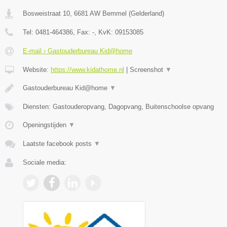
Bosweistraat 10
,
6681 AW
Bemmel
(
Gelderland
)
Tel:
0481-464386
, Fax:
-
, KvK:
09153085
E-mail › Gastouderbureau Kid@home
Website:
https://www.kidathome.nl
|
Screenshot
▼
Gastouderbureau Kid@home
▼
Diensten: Gastouderopvang, Dagopvang, Buitenschoolse opvang
Openingstijden
▼
Laatste facebook posts
▼
Sociale media: