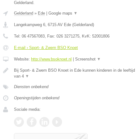
Gelderland.
Gelderland
»
Ede
|
Google maps
▼
Langekampweg 6
,
6715 AV
Ede
(
Gelderland
)
Tel:
06 47567083
, Fax:
026 3271275
, KvK:
52001806
E-mail › Sport- & Zwem BSO Knoet
Website:
http://www.bsoknoet.nl
|
Screenshot
▼
Bij Sport- & Zwem BSO Knoet in Ede kunnen kinderen in de leeftijd
van 4
▼
Diensten onbekend
Openingstijden onbekend
Sociale media: