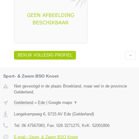
BEKIJK VOLLEDIG PROFIEL
Sport- & Zwem BSO Knoet
Niet gevestigd in de plaats Broekland, maar wel in de provincie
Gelderland.
Gelderland
»
Ede
|
Google maps
▼
Langekampweg 6
,
6715 AV
Ede
(
Gelderland
)
Tel:
06 47567083
, Fax:
026 3271275
, KvK:
52001806
E-mail › Sport- & Zwem BSO Knoet