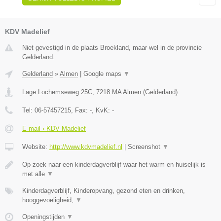
KDV Madelief
Niet gevestigd in de plaats Broekland, maar wel in de provincie
Gelderland.
Gelderland
»
Almen
|
Google maps
▼
Lage Lochemseweg 25C
,
7218 MA
Almen
(
Gelderland
)
Tel:
06-57457215
, Fax:
-
, KvK:
-
E-mail › KDV Madelief
Website:
http://www.kdvmadelief.nl
|
Screenshot
▼
Op zoek naar een kinderdagverblijf waar het warm en huiselijk is
met alle
▼
Kinderdagverblijf, Kinderopvang, gezond eten en drinken,
hooggevoeligheid,
▼
Openingstijden
▼