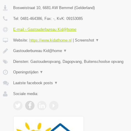
Bosweistraat 10
,
6681 AW
Bemmel
(
Gelderland
)
Tel:
0481-464386
, Fax:
-
, KvK:
09153085
E-mail › Gastouderbureau Kid@home
Website:
https://www.kidathome.nl
|
Screenshot
▼
Gastouderbureau Kid@home
▼
Diensten: Gastouderopvang, Dagopvang, Buitenschoolse opvang
Openingstijden
▼
Laatste facebook posts
▼
Sociale media: