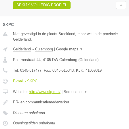
BEKIJK VOLLEDIG PROFIEL
SKPC
Niet gevestigd in de plaats Broekland, maar wel in de provincie
Gelderland.
Gelderland
»
Culemborg
|
Google maps
▼
Postmastraat 44
,
4105 DW
Culemborg
(
Gelderland
)
Tel:
0345-517477
, Fax:
0345-515343
, KvK:
41059819
E-mail › SKPC
Website:
http://www.skpc.nl/
|
Screenshot
▼
PR- en communicatiemedewerker
Diensten onbekend
Openingstijden onbekend