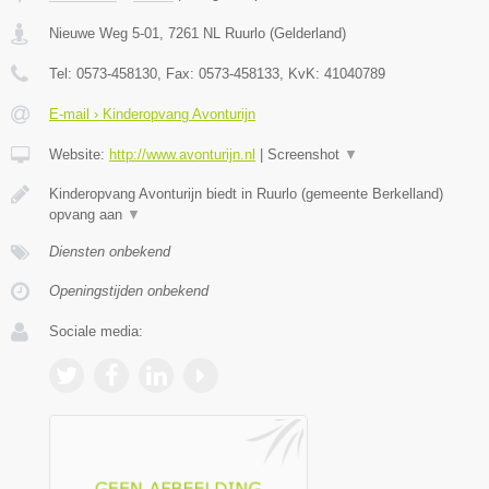
Nieuwe Weg 5-01
,
7261 NL
Ruurlo
(
Gelderland
)
Tel:
0573-458130
, Fax:
0573-458133
, KvK:
41040789
E-mail › Kinderopvang Avonturijn
Website:
http://www.avonturijn.nl
|
Screenshot
▼
Kinderopvang Avonturijn biedt in Ruurlo (gemeente Berkelland)
opvang aan
▼
Diensten onbekend
Openingstijden onbekend
Sociale media: