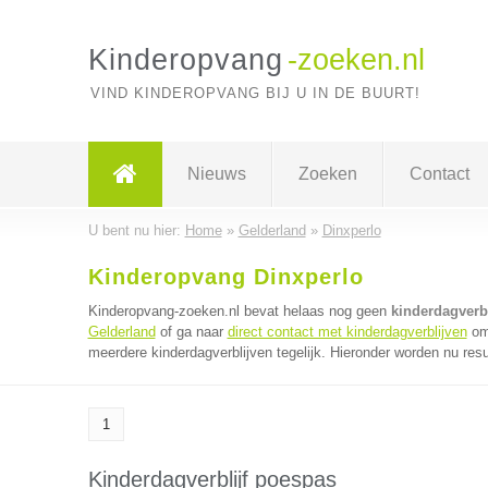
Kinderopvang
-zoeken.nl
VIND KINDEROPVANG BIJ U IN DE BUURT!
Nieuws
Zoeken
Contact
U bent nu hier:
Home
»
Gelderland
»
Dinxperlo
Kinderopvang Dinxperlo
Kinderopvang-zoeken.nl bevat helaas nog geen
kinderdagverbl
Gelderland
of ga naar
direct contact met kinderdagverblijven
om 
meerdere kinderdagverblijven tegelijk. Hieronder worden nu resu
1
Kinderdagverblijf poespas