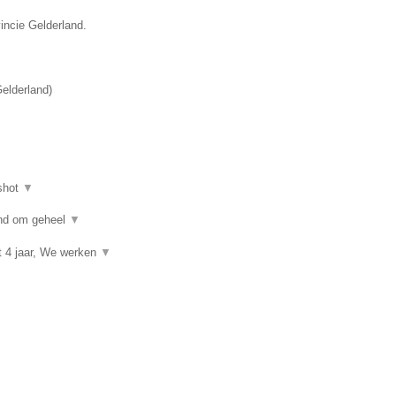
vincie Gelderland.
elderland
)
shot
▼
kind om geheel
▼
t 4 jaar, We werken
▼