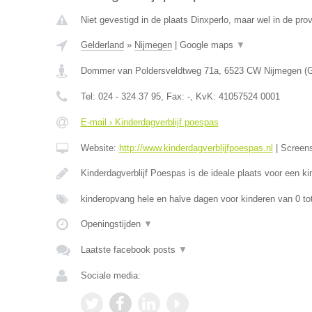
Niet gevestigd in de plaats Dinxperlo, maar wel in de pro
Gelderland
»
Nijmegen
|
Google maps
▼
Dommer van Poldersveldtweg 71a
,
6523 CW
Nijmegen
(
G
Tel:
024 - 324 37 95
, Fax:
-
, KvK:
41057524 0001
E-mail › Kinderdagverblijf poespas
Website:
http://www.kinderdagverblijfpoespas.nl
|
Screen
Kinderdagverblijf Poespas is de ideale plaats voor een 
kinderopvang hele en halve dagen voor kinderen van 0 to
Openingstijden
▼
Laatste facebook posts
▼
Sociale media: