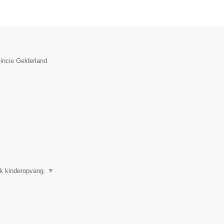
vincie Gelderland.
ok kinderopvang.
▼