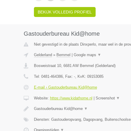
BEKIJK VOLLEDIG PROFIEL
Gastouderbureau Kid@home
Niet gevestigd in de plaats Dinxperlo, maar wel in de pro
Gelderland
»
Bemmel
|
Google maps
▼
Bosweistraat 10
,
6681 AW
Bemmel
(
Gelderland
)
Tel:
0481-464386
, Fax:
-
, KvK:
09153085
E-mail › Gastouderbureau Kid@home
Website:
https://www.kidathome.nl
|
Screenshot
▼
Gastouderbureau Kid@home
▼
Diensten: Gastouderopvang, Dagopvang, Buitenschoolse
Openingstijden
▼