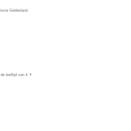
vincie Gelderland.
de leeftijd van 4
▼