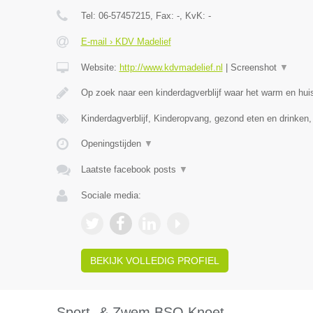
Tel:
06-57457215
, Fax:
-
, KvK:
-
E-mail › KDV Madelief
Website:
http://www.kdvmadelief.nl
|
Screenshot
▼
Op zoek naar een kinderdagverblijf waar het warm en huis
Kinderdagverblijf, Kinderopvang, gezond eten en drinken
Openingstijden
▼
Laatste facebook posts
▼
Sociale media:
BEKIJK VOLLEDIG PROFIEL
Sport- & Zwem BSO Knoet