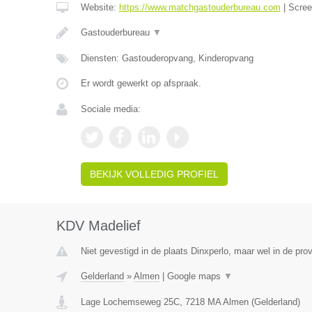
Website:
https://www.matchgastouderbureau.com
|
Scre
Gastouderbureau
▼
Diensten: Gastouderopvang, Kinderopvang
Er wordt gewerkt op afspraak.
Sociale media:
BEKIJK VOLLEDIG PROFIEL
KDV Madelief
Niet gevestigd in de plaats Dinxperlo, maar wel in de pro
Gelderland
»
Almen
|
Google maps
▼
Lage Lochemseweg 25C
,
7218 MA
Almen
(
Gelderland
)