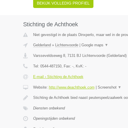
BEKIJK VOLLEDIG PROFIEL
Stichting de Achthoek
Niet gevestigd in de plaats Dinxperlo, maar wel in de pro
Gelderland
»
Lichtenvoorde
|
Google maps
▼
Varsseveldseweg 8
,
7131 BJ
Lichtenvoorde
(
Gelderland
)
Tel:
0544-487150
, Fax:
-
, KvK:
-
E-mail › Stichting de Achthoek
Website:
http://www.deachthoek.com
|
Screenshot
▼
Stichting de Achthoek bied naast peuterspeelzaalwerk o
Diensten onbekend
Openingstijden onbekend