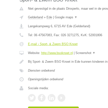
Niet gevestigd in de plaats Dinxperlo, maar wel in de pro
Gelderland
»
Ede
|
Google maps
▼
Langekampweg 6
,
6715 AV
Ede
(
Gelderland
)
Tel:
06 47567083
, Fax:
026 3271275
, KvK:
52001806
E-mail › Sport- & Zwem BSO Knoet
Website:
http://www.bsoknoet.nl
|
Screenshot
▼
Bij Sport- & Zwem BSO Knoet in Ede kunnen kinderen in 
Diensten onbekend
Openingstijden onbekend
Sociale media: