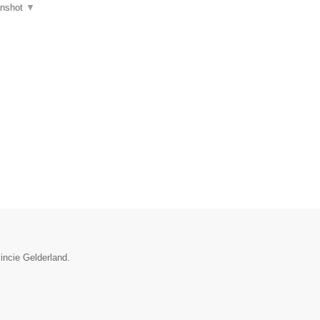
enshot
▼
vincie Gelderland.